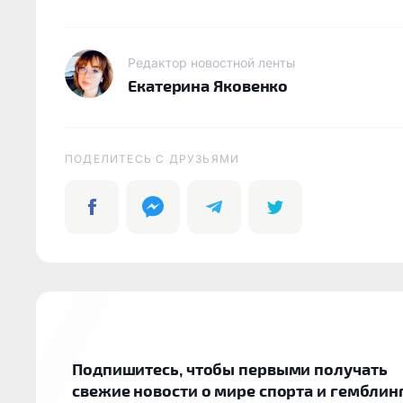
Редактор новостной ленты
Екатерина Яковенко
ПОДЕЛИТЕСЬ C ДРУЗЬЯМИ
Подпишитесь, чтобы первыми получать
свежие новости о мире спорта и гемблин