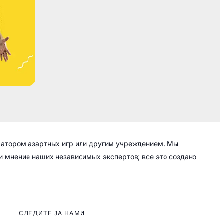
ратором азартных игр или другим учреждением. Мы
 и мнение наших независимых экспертов; все это создано
СЛЕДИТЕ ЗА НАМИ