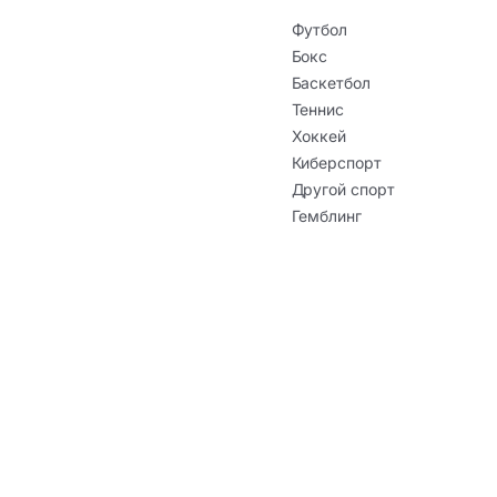
Футбол
Бокс
Баскетбол
Теннис
Хоккей
Киберспорт
Другой спорт
Гемблинг