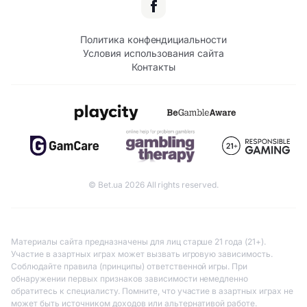
Политика конфендициальности
Условия использования сайта
Контакты
© Bet.ua 2026 All rights reserved.
Материалы сайта предназначены для лиц старше 21 года (21+).
Участие в азартных играх может вызвать игровую зависимость.
Соблюдайте правила (принципы) ответственной игры. При
обнаружении первых признаков зависимости немедленно
обратитесь к специалисту. Помните, что участие в азартных играх не
может быть источником доходов или альтернативой работе.