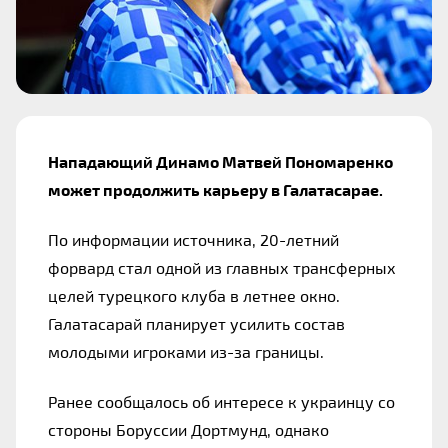
Нападающий Динамо Матвей Пономаренко 
может продолжить карьеру в Галатасарае.
По информации источника, 20-летний 
форвард стал одной из главных трансферных 
целей турецкого клуба в летнее окно. 
Галатасарай планирует усилить состав 
молодыми игроками из-за границы.
Ранее сообщалось об интересе к украинцу со 
стороны Боруссии Дортмунд, однако 