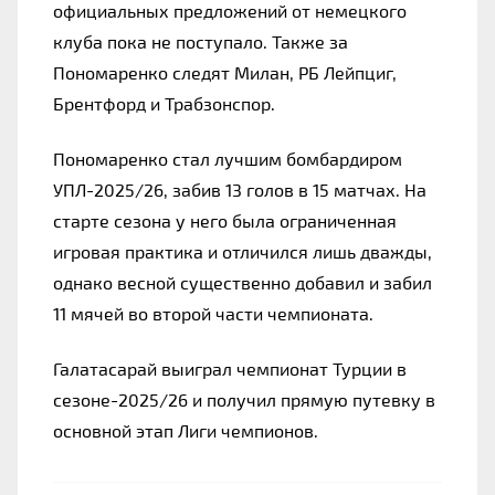
официальных предложений от немецкого 
клуба пока не поступало. Также за 
Пономаренко следят Милан, РБ Лейпциг, 
Брентфорд и Трабзонспор.
Пономаренко стал лучшим бомбардиром 
УПЛ-2025/26, забив 13 голов в 15 матчах. На 
старте сезона у него была ограниченная 
игровая практика и отличился лишь дважды, 
однако весной существенно добавил и забил 
11 мячей во второй части чемпионата.
Галатасарай выиграл чемпионат Турции в 
сезоне-2025/26 и получил прямую путевку в 
основной этап Лиги чемпионов.