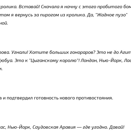
кролика. Вставай! Сначала я начну с этого пробитого бом
ом я вернусь за пирогом из кролика. Да, "Жадное пузо" 
ной.
рова. Угнали! Хотите больших гонораров? Это не до Агит
юбуа. Это к "Цыганскому королю"! Лондон, Нью-Йорк, Ла
и.
а и подтвердил готовность нового противостояния.
ас, Нью-Йорк, Саудовская Аравия — где угодно. Давай! 