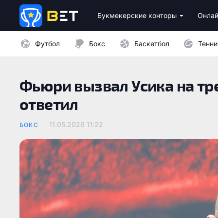
Букмекерские конторы
Онлай
Лицензионные букмекеры Украины
Лучшие провайдеры каз
Бездепозитные бо
Казино с минималь
Футбол
Бокс
Баскетбол
Тенни
Фьюри вызвал Усика на тр
ответил
11.05.2026 11:22
БОКС