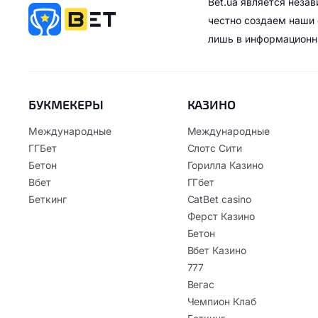
Bet.ua является неза
честно создаем наши 
лишь в информационн
БУКМЕКЕРЫ
КАЗИНО
Международные
Международные
ГГБет
Слотс Сити
Бетон
Горилла Казино
Вбет
ГГбет
Беткинг
CatBet casino
Ферст Казино
Бетон
Вбет Казино
777
Вегас
Чемпион Клаб