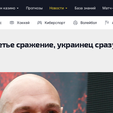
н казино
Прогнозы
Новости
База знаний
Матч-
ино
нусы за регистрацию
ным депозитом
с
Хоккей
Киберспорт
Волейбол
етье сражение, украинец сраз