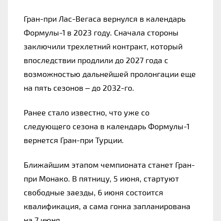
Гран-при Лас-Вегаса вернулся в календарь 
Формулы-1 в 2023 году. Сначала стороны 
заключили трехлетний контракт, который 
впоследствии продлили до 2027 года с 
возможностью дальнейшей пролонгации еще 
на пять сезонов – до 2032-го.
Ранее стало известно, что уже со 
следующего сезона в календарь Формулы-1 
вернется Гран-при Турции.
Ближайшим этапом чемпионата станет Гран-
при Монако. В пятницу, 5 июня, стартуют 
свободные заезды, 6 июня состоится 
квалификация, а сама гонка запланирована 
на 7 июня.