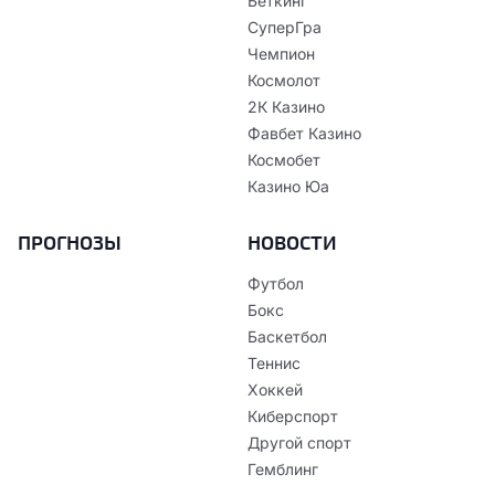
Беткинг
СуперГра
Чемпион
Космолот
2К Казино
Фавбет Казино
Космобет
Казино Юа
ПРОГНОЗЫ
НОВОСТИ
Футбол
Бокс
Баскетбол
Теннис
Хоккей
Киберспорт
Другой спорт
Гемблинг