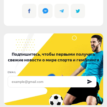
Подпишитесь, чтобы первыми получать
свежие новости о мире спорта и гемблинга
EMAIL