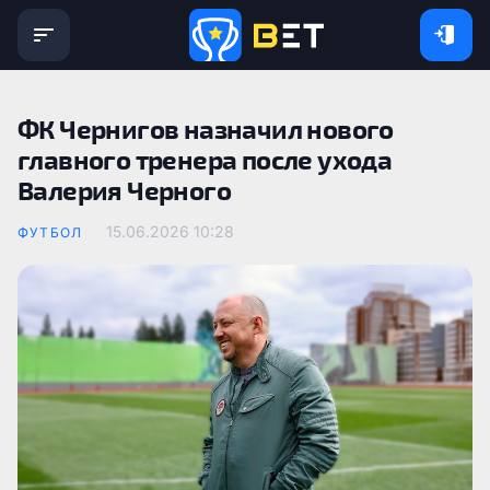
ФК Чернигов назначил нового
главного тренера после ухода
Валерия Черного
15.06.2026 10:28
ФУТБОЛ