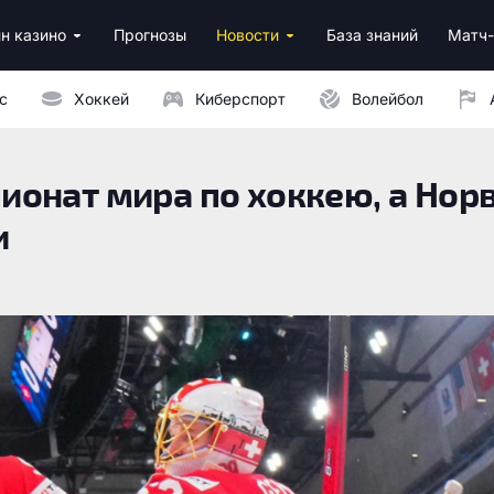
н казино
Прогнозы
Новости
База знаний
Матч-
ино
нусы за регистрацию
ным депозитом
с
Хоккей
Киберспорт
Волейбол
онат мира по хоккею, а Нор
и