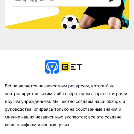
Bet.ua является независимым ресурсом, который не
контролируется каким-либо оператором азартных игр или
другим учреждением. Мы честно создаем наши обзоры и
руководства, опираясь только на собственные знания и
мнение наших независимых экспертов; все это создано
лишь в информационных целях.