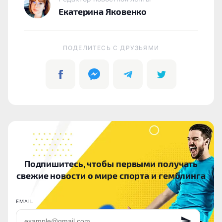
Екатерина Яковенко
ПОДЕЛИТЕСЬ C ДРУЗЬЯМИ
Подпишитесь, чтобы первыми получать
свежие новости о мире спорта и гемблинга
EMAIL