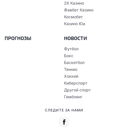
2К Казино
Фавбет Казино
Космобет
Казино Юа
ПРОГНОЗЫ
НОВОСТИ
Футбол
Бокс
Баскетбол
Теннис
Хоккей
Киберспорт
Другой спорт
Гемблинг
СЛЕДИТЕ ЗА НАМИ