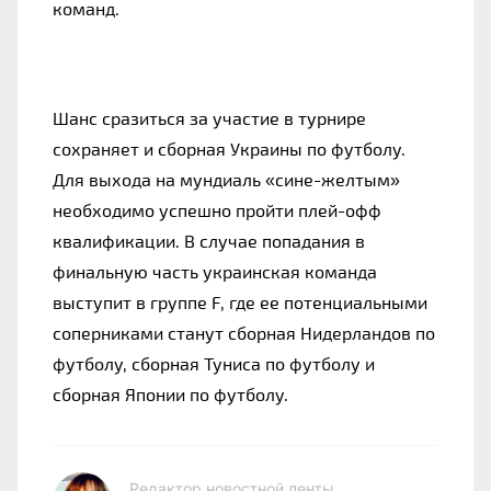
команд.
Шанс сразиться за участие в турнире
сохраняет и сборная Украины по футболу.
Для выхода на мундиаль «сине-желтым»
необходимо успешно пройти плей-офф
квалификации. В случае попадания в
финальную часть украинская команда
выступит в группе F, где ее потенциальными
соперниками станут сборная Нидерландов по
футболу, сборная Туниса по футболу и
сборная Японии по футболу.
Редактор новостной ленты