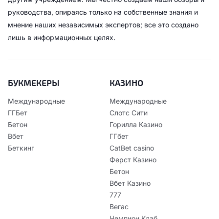
руководства, опираясь только на собственные знания и
мнение наших независимых экспертов; все это создано
лишь в информационных целях.
БУКМЕКЕРЫ
КАЗИНО
Международные
Международные
ГГБет
Слотс Сити
Бетон
Горилла Казино
Вбет
ГГбет
Беткинг
CatBet casino
Ферст Казино
Бетон
Вбет Казино
777
Вегас
Чемпион Клаб