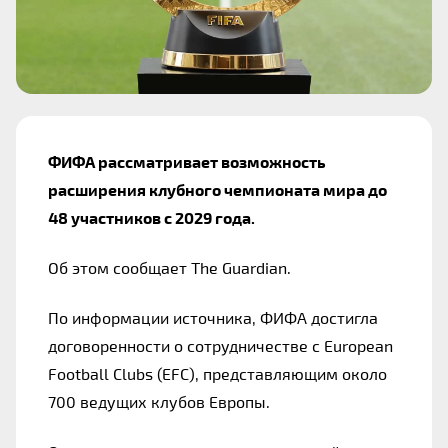
ФИФА рассматривает возможность 
расширения клубного чемпионата мира до 
48 участников с 2029 года. 
Об этом сообщает The Guardian.
По информации источника, ФИФА достигла 
договоренности о сотрудничестве с European 
Football Clubs (EFC), представляющим около 
700 ведущих клубов Европы.