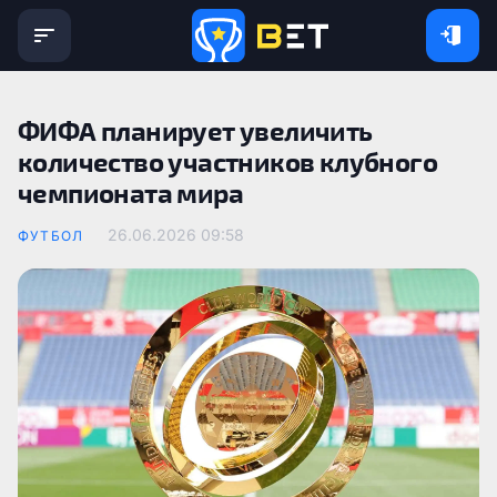
ФИФА планирует увеличить
количество участников клубного
чемпионата мира
26.06.2026 09:58
ФУТБОЛ