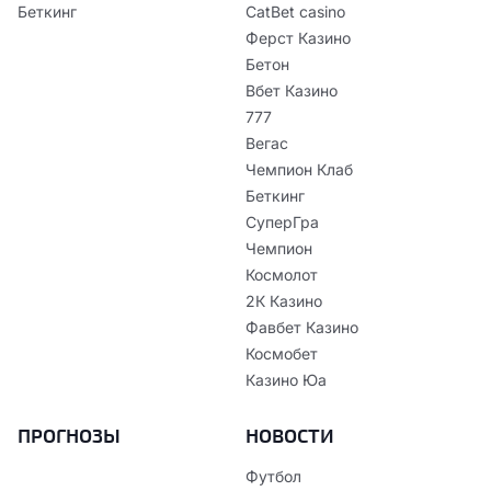
Беткинг
CatBet casino
Ферст Казино
Бетон
Вбет Казино
777
Вегас
Чемпион Клаб
Беткинг
СуперГра
Чемпион
Космолот
2К Казино
Фавбет Казино
Космобет
Казино Юа
ПРОГНОЗЫ
НОВОСТИ
Футбол