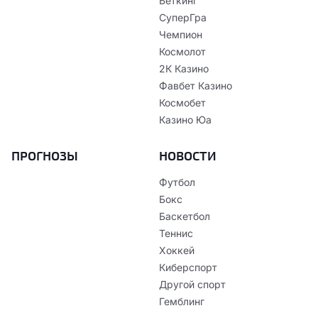
Беткинг
СуперГра
Чемпион
Космолот
2К Казино
Фавбет Казино
Космобет
Казино Юа
ПРОГНОЗЫ
НОВОСТИ
Футбол
Бокс
Баскетбол
Теннис
Хоккей
Киберспорт
Другой спорт
Гемблинг