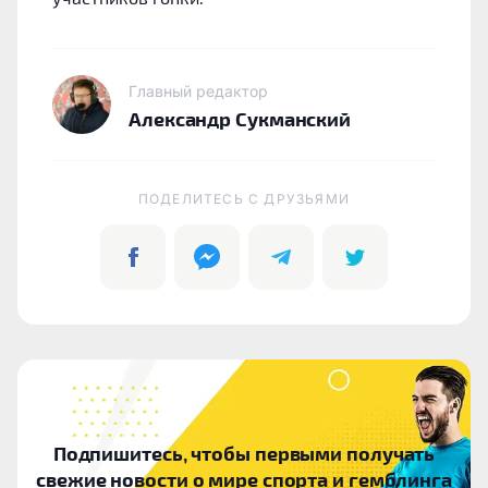
Главный редактор
Александр Сукманский
ПОДЕЛИТЕСЬ C ДРУЗЬЯМИ
Подпишитесь, чтобы первыми получать
свежие новости о мире спорта и гемблинга