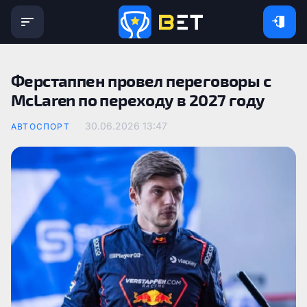
Ферстаппен провел переговоры с
McLaren по переходу в 2027 году
30.06.2026 13:47
АВТОСПОРТ