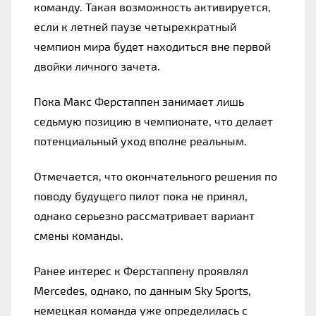
команду. Такая возможность активируется, 
если к летней паузе четырехкратный 
чемпион мира будет находиться вне первой 
двойки личного зачета.
Пока Макс Ферстаппен занимает лишь 
седьмую позицию в чемпионате, что делает 
потенциальный уход вполне реальным.
Отмечается, что окончательного решения по 
поводу будущего пилот пока не принял, 
однако серьезно рассматривает вариант 
смены команды.
Ранее интерес к Ферстаппену проявлял 
Mercedes, однако, по данным Sky Sports, 
немецкая команда уже определилась с 