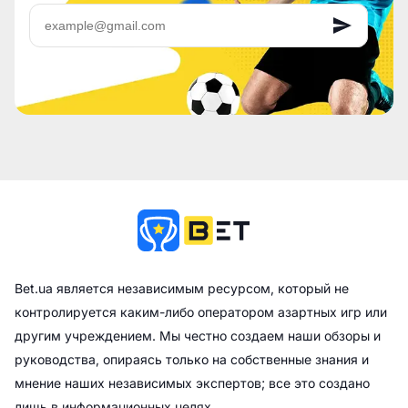
Bet.ua является независимым ресурсом, который не
контролируется каким-либо оператором азартных игр или
другим учреждением. Мы честно создаем наши обзоры и
руководства, опираясь только на собственные знания и
мнение наших независимых экспертов; все это создано
лишь в информационных целях.