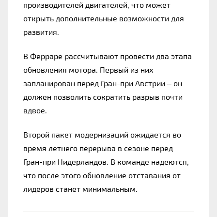
производителей двигателей, что может 
открыть дополнительные возможности для 
развития.
В Ферраре рассчитывают провести два этапа 
обновления мотора. Первый из них 
запланирован перед Гран-при Австрии – он 
должен позволить сократить разрыв почти 
вдвое.
Второй пакет модернизаций ожидается во 
время летнего перерыва в сезоне перед 
Гран-при Нидерландов. В команде надеются, 
что после этого обновление отставания от 
лидеров станет минимальным.