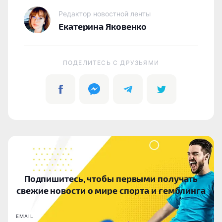
Редактор новостной ленты
Екатерина Яковенко
ПОДЕЛИТЕСЬ C ДРУЗЬЯМИ
Подпишитесь, чтобы первыми получать
свежие новости о мире спорта и гемблинга
EMAIL