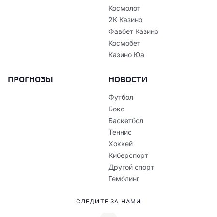
Космолот
2К Казино
Фавбет Казино
Космобет
Казино Юа
ПРОГНОЗЫ
НОВОСТИ
Футбол
Бокс
Баскетбол
Теннис
Хоккей
Киберспорт
Другой спорт
Гемблинг
СЛЕДИТЕ ЗА НАМИ