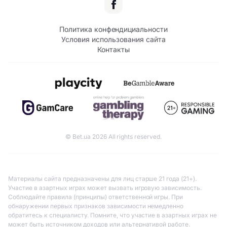
Политика конфендициальности
Условия использования сайта
Контакты
© Bet.ua 2026 All rights reserved.
Материалы сайта предназначены для лиц старше 21 года (21+).
Участие в азартных играх может вызвать игровую зависимость.
Соблюдайте правила (принципы) ответственной игры. При
обнаружении первых признаков зависимости немедленно
обратитесь к специалисту. Помните, что участие в азартных играх не
может быть источником доходов или альтернативой работе.