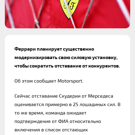
Феррари планирует существенно 
модернизировать свою силовую установку, 
чтобы сократить отставание от конкурентов. 
Об этом сообщает Motorsport.
Сейчас отставание Скудерии от Мерседеса 
оценивается примерно в 25 лошадиных сил. В 
то же время, команда ожидает 
подтверждения от ФИА относительно 
включения в список отстающих 