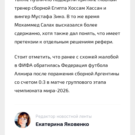
тренер сборной Египта Хоссам Хассан и 
вингер Мустафа Зико. В то же время 
Мохаммед Салах высказался более 
сдержанно, хотя также дал понять, что имеет 
претензии к отдельным решениям рефери.
Стоит отметить, что ранее с схожей жалобой 
в ФИФА обратилась Федерация футбола 
Алжира после поражения сборной Аргентины 
со счетом 0:3 в матче группового этапа 
чемпионата мира-2026.
Редактор новостной ленты
Екатерина Яковенко