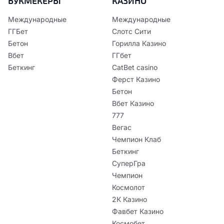
БУКМЕКЕРЫ
КАЗИНО
Международные
Международные
ГГБет
Слотс Сити
Бетон
Горилла Казино
Вбет
ГГбет
Беткинг
CatBet casino
Ферст Казино
Бетон
Вбет Казино
777
Вегас
Чемпион Клаб
Беткинг
СуперГра
Чемпион
Космолот
2К Казино
Фавбет Казино
Космобет