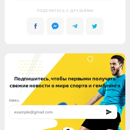
ПОДЕЛИТЕСЬ C ДРУЗЬЯМИ
Подпишитесь, чтобы первыми получать
свежие новости о мире спорта и гемблинга
EMAIL