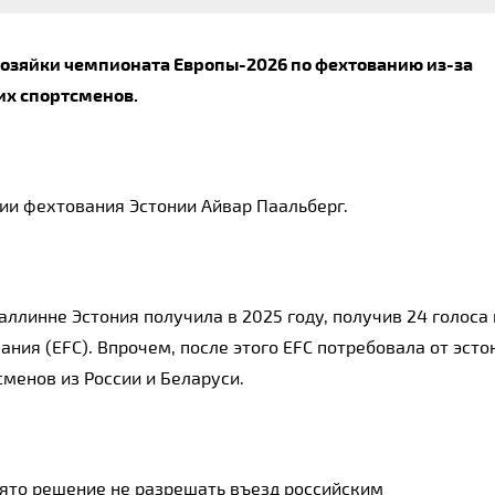
 хозяйки чемпионата Европы-2026 по фехтованию из-за
их спортсменов.
ии фехтования Эстонии Айвар Паальберг.
ллинне Эстония получила в 2025 году, получив 24 голоса 
ния (EFC). Впрочем, после этого EFC потребовала от эсто
сменов из России и Беларуси.
нято решение не разрешать въезд российским