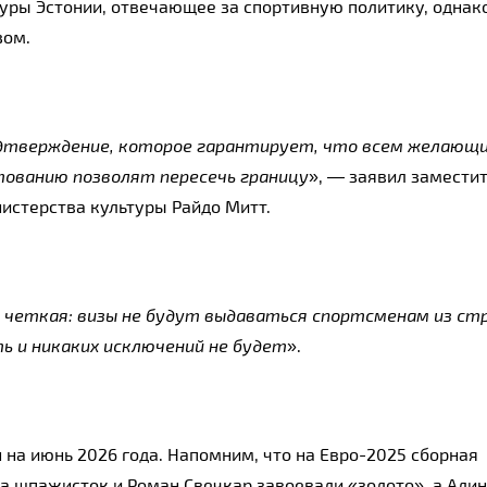
туры Эстонии, отвечающее за спортивную политику, однак
зом.
дтверждение, которое гарантирует, что всем желающ
тованию позволят пересечь границу
», — заявил замести
истерства культуры Райдо Митт.
четкая: визы не будут выдаваться спортсменам из ст
ь и никаких исключений не будет
».
на июнь 2026 года. Напомним, что на Евро-2025 сборная
а шпажисток и Роман Свечкар завоевали «золото», а Али