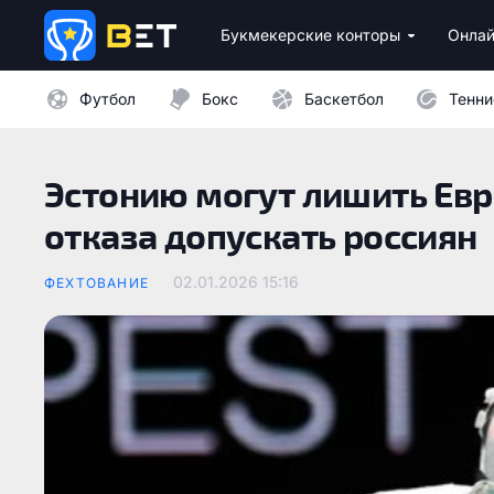
Букмекерские конторы
Онлай
Лицензионные букмекеры Украины
Лучшие провайдеры каз
Бездепозитные бо
Казино с минималь
Футбол
Бокс
Баскетбол
Тенни
Эстонию могут лишить Евр
отказа допускать россиян
02.01.2026 15:16
ФЕХТОВАНИЕ