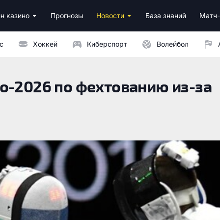
н казино
Прогнозы
Новости
База знаний
Матч-
ино
нусы за регистрацию
ным депозитом
с
Хоккей
Киберспорт
Волейбол
о-2026 по фехтованию из-за