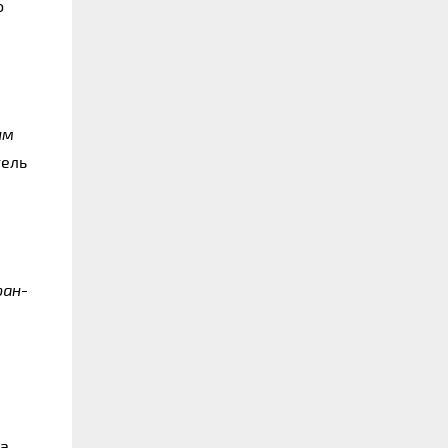
о
им
тель
ран-
на