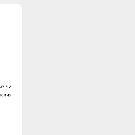
из 42
нских