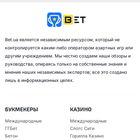
Bet.ua является независимым ресурсом, который не
контролируется каким-либо оператором азартных игр или
другим учреждением. Мы честно создаем наши обзоры и
руководства, опираясь только на собственные знания и
мнение наших независимых экспертов; все это создано
лишь в информационных целях.
БУКМЕКЕРЫ
КАЗИНО
Международные
Международные
ГГБет
Слотс Сити
Бетон
Горилла Казино