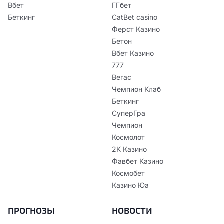
Вбет
ГГбет
Беткинг
CatBet casino
Ферст Казино
Бетон
Вбет Казино
777
Вегас
Чемпион Клаб
Беткинг
СуперГра
Чемпион
Космолот
2К Казино
Фавбет Казино
Космобет
Казино Юа
ПРОГНОЗЫ
НОВОСТИ