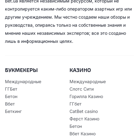
Bet.ua является независимым ресурсом, который не
контролируется каким-либо оператором азартных игр или
другим учреждением. Мы честно создаем наши обзоры и
руководства, опираясь только на собственные знания и
мнение наших независимых экспертов; все это создано
лишь в информационных целях.
БУКМЕКЕРЫ
КАЗИНО
Международные
Международные
ГГБет
Слотс Сити
Бетон
Горилла Казино
Вбет
ГГбет
Беткинг
CatBet casino
Ферст Казино
Бетон
Вбет Казино