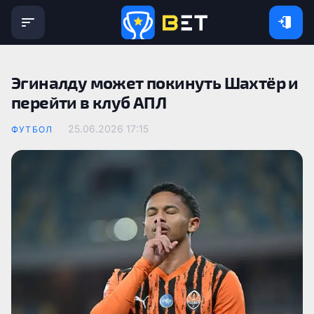
Эгиналду может покинуть Шахтёр и
перейти в клуб АПЛ
25.06.2026 17:15
ФУТБОЛ