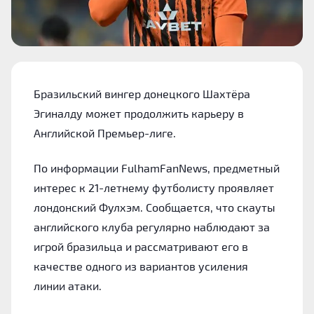
Бразильский вингер донецкого Шахтёра
Эгиналду может продолжить карьеру в
Английской Премьер-лиге.
По информации FulhamFanNews, предметный
интерес к 21-летнему футболисту проявляет
лондонский Фулхэм. Сообщается, что скауты
английского клуба регулярно наблюдают за
игрой бразильца и рассматривают его в
качестве одного из вариантов усиления
линии атаки.