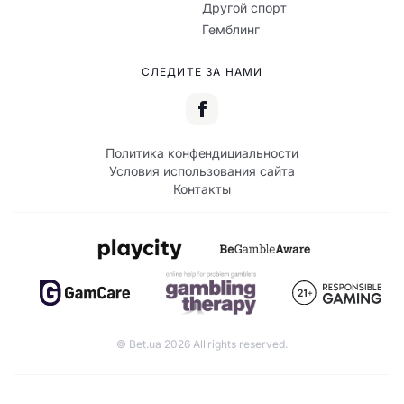
Другой спорт
Гемблинг
СЛЕДИТЕ ЗА НАМИ
Политика конфендициальности
Условия использования сайта
Контакты
© Bet.ua 2026 All rights reserved.