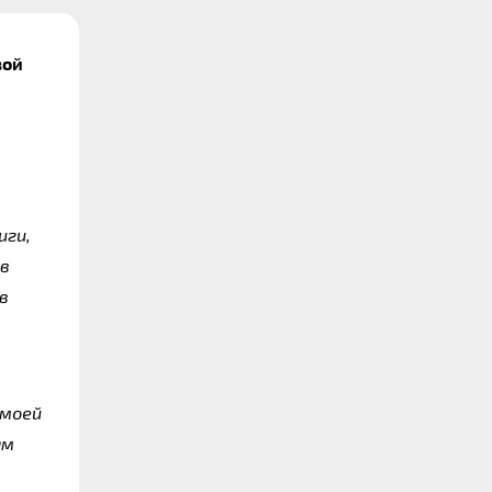
ой 
ги, 
в 
 
моей 
м 