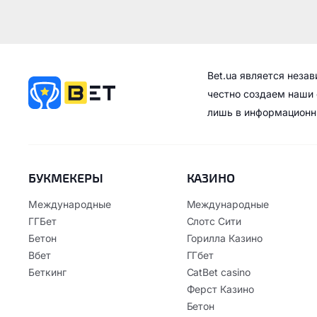
Bet.ua является неза
честно создаем наши 
лишь в информационн
БУКМЕКЕРЫ
КАЗИНО
Международные
Международные
ГГБет
Слотс Сити
Бетон
Горилла Казино
Вбет
ГГбет
Беткинг
CatBet casino
Ферст Казино
Бетон