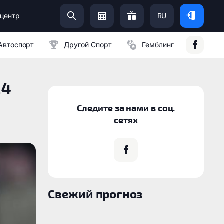
центр
RU
Помоги Украинской Армии:
Автоспорт
Другой Спорт
Гемблинг
24
Следите за нами в соц.
сетях
Свежий прогноз