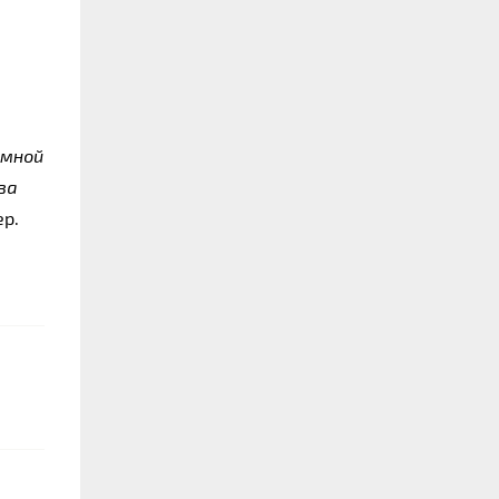
мной 
а 
ер.