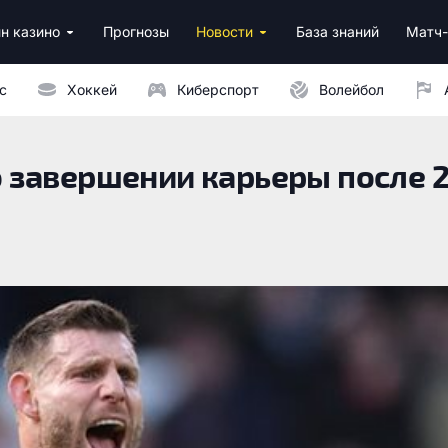
н казино
Прогнозы
Новости
База знаний
Матч-
ино
нусы за регистрацию
ным депозитом
с
Хоккей
Киберспорт
Волейбол
 завершении карьеры после 