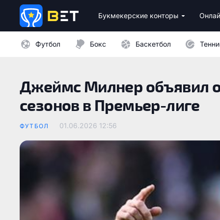
Букмекерские конторы
Онлай
Лицензионные букмекеры Украины
Лучшие провайдеры каз
Бездепозитные бо
Казино с минималь
Футбол
Бокс
Баскетбол
Тенни
Джеймс Милнер объявил о
сезонов в Премьер-лиге
01.06.2026 12:56
ФУТБОЛ