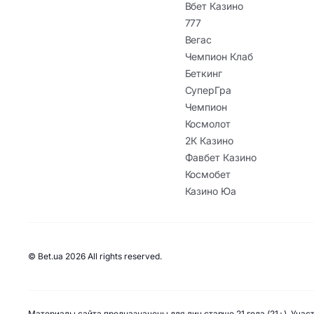
Вбет Казино
777
Вегас
Чемпион Клаб
Беткинг
СуперГра
Чемпион
Космолот
2К Казино
Фавбет Казино
Космобет
Казино Юа
© Bet.ua 2026 All rights reserved.
Материалы сайта предназначены для лиц старше 21 года (21+). Уча