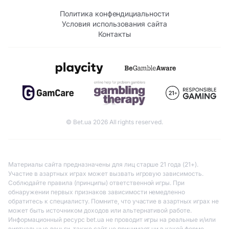
Политика конфендициальности
Условия использования сайта
Контакты
© Bet.ua 2026 All rights reserved.
Материалы сайта предназначены для лиц старше 21 года (21+).
Участие в азартных играх может вызвать игровую зависимость.
Соблюдайте правила (принципы) ответственной игры. При
обнаружении первых признаков зависимости немедленно
обратитесь к специалисту. Помните, что участие в азартных играх не
может быть источником доходов или альтернативой работе.
Информационный ресурс bet.ua не проводит игры на реальные и/или
виртуальные деньги, также сайт не принимает ни в какой форме