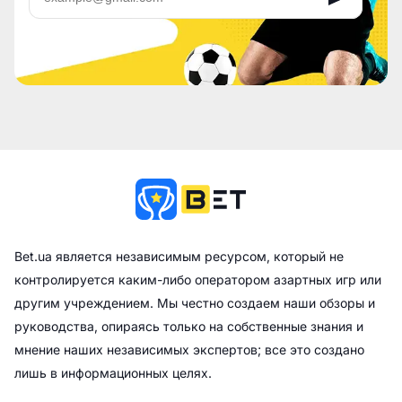
Bet.ua является независимым ресурсом, который не
контролируется каким-либо оператором азартных игр или
другим учреждением. Мы честно создаем наши обзоры и
руководства, опираясь только на собственные знания и
мнение наших независимых экспертов; все это создано
лишь в информационных целях.