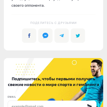
своего оппонента.
ПОДЕЛИТЕСЬ C ДРУЗЬЯМИ
Подпишитесь, чтобы первыми получать
свежие новости о мире спорта и гемблинга
EMAIL