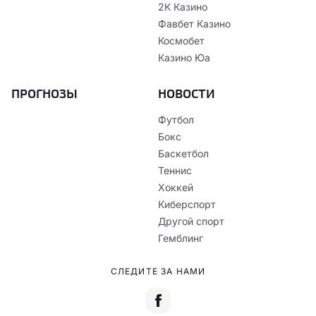
2К Казино
Фавбет Казино
Космобет
Казино Юа
ПРОГНОЗЫ
НОВОСТИ
Футбол
Бокс
Баскетбол
Теннис
Хоккей
Киберспорт
Другой спорт
Гемблинг
СЛЕДИТЕ ЗА НАМИ