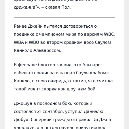
сражение”
», – сказал Пол.
Ранее Джейк пытался договориться о
поединке с чемпионом мира по версиям WBC,
WBA и WBO во втором среднем весе Саулем
Каннело Альваресом.
В феврале блоггер заявил, что Альварес
избежал поединка и назвал Сауля «рабом».
Канело, в свою очередь, ответил, что считает
такой ивент скорее как шоу, чем бой.
Джошуа в последнем бою, который
состоялся 21 сентября, уступил Даниэлю
Дюбуа. Соперник трижды отправил Эй Джея
унокдаун, а в пятом раунде нокаутировал