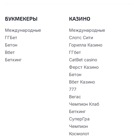
БУКМЕКЕРЫ
КАЗИНО
Международные
Международные
ГГБет
Слотс Сити
Бетон
Горилла Казино
Вбет
ГГбет
Беткинг
CatBet casino
Ферст Казино
Бетон
Вбет Казино
777
Вегас
Чемпион Клаб
Беткинг
СуперГра
Чемпион
Космолот