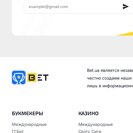
Bet.ua является неза
честно создаем наши 
лишь в информационн
БУКМЕКЕРЫ
КАЗИНО
Международные
Международные
ГГБет
Слотс Сити