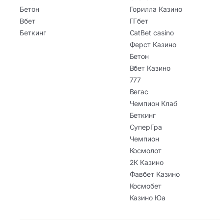
Бетон
Горилла Казино
Вбет
ГГбет
Беткинг
CatBet casino
Ферст Казино
Бетон
Вбет Казино
777
Вегас
Чемпион Клаб
Беткинг
СуперГра
Чемпион
Космолот
2К Казино
Фавбет Казино
Космобет
Казино Юа