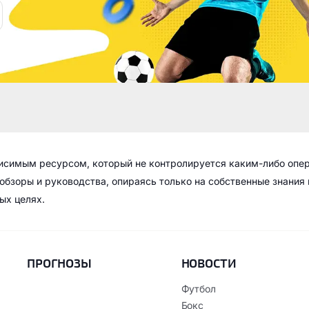
висимым ресурсом, который не контролируется каким-либо опе
обзоры и руководства, опираясь только на собственные знания
ых целях.
ПРОГНОЗЫ
НОВОСТИ
Футбол
Бокс