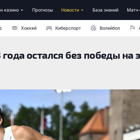
н казино
Прогнозы
Новости
База знаний
Матч-
ино
нусы за регистрацию
ным депозитом
с
Хоккей
Киберспорт
Волейбол
года остался без победы на 