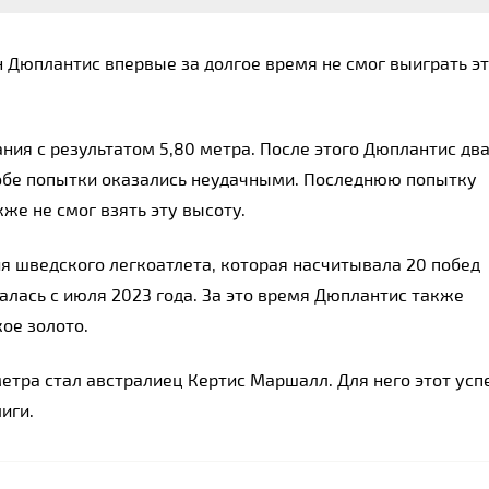
Дюплантис впервые за долгое время не смог выиграть э
ия с результатом 5,80 метра. После этого Дюплантис д
 обе попытки оказались неудачными. Последнюю попытку
кже не смог взять эту высоту.
 шведского легкоатлета, которая насчитывала 20 побед
алась с июля 2023 года. За это время Дюплантис также
ое золото.
етра стал австралиец Кертис Маршалл. Для него этот усп
иги.