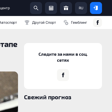
центр
RU
Помоги Украинской Армии:
Автоспорт
Другой Спорт
Гемблинг
этапе
Следите за нами в соц.
сетях
Свежий прогноз