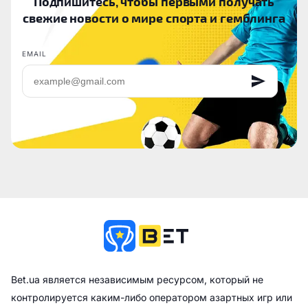
Подпишитесь, чтобы первыми получать
свежие новости о мире спорта и гемблинга
EMAIL
Bet.ua является независимым ресурсом, который не
контролируется каким-либо оператором азартных игр или