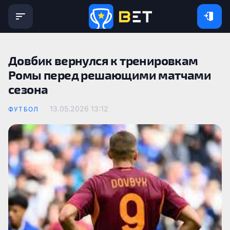
Довбик вернулся к тренировкам
Ромы перед решающими матчами
сезона
13.05.2026 13:12
ФУТБОЛ