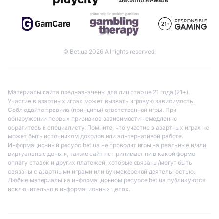
© Bet.ua 2026 All rights reserved.
Материалы сайта предназначены для лиц старше 21 года (21+).
Участие в азартных играх может вызвать игровую зависимость.
Соблюдайте правила (принципы) ответственной игры. При
обнаружении первых признаков зависимости немедленно
обратитесь к специалисту. Помните, что участие в азартных играх не
может быть источником доходов или альтернативой работе.
Информационный ресурс bet.ua не проводит игры на реальные и/или
виртуальные деньги, также сайт не принимает ни в какой форме
оплату ставок и других платежей, которые связаны/могут быть
связаны с азартными играми или букмекерской деятельностью.
Любые материалы на информационном ресурсе bet.ua публикуются
исключительно в информационных целях.