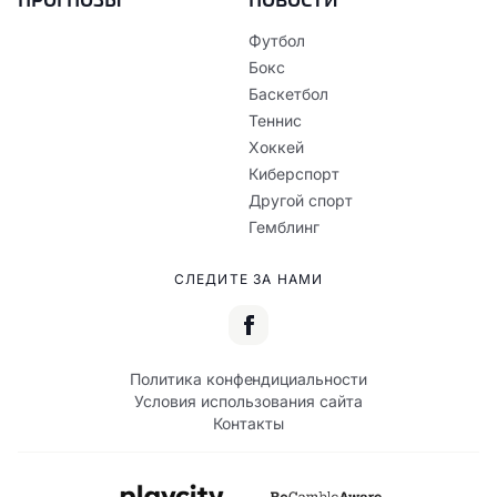
Футбол
Бокс
Баскетбол
Теннис
Хоккей
Киберспорт
Другой спорт
Гемблинг
СЛЕДИТЕ ЗА НАМИ
Политика конфендициальности
Условия использования сайта
Контакты