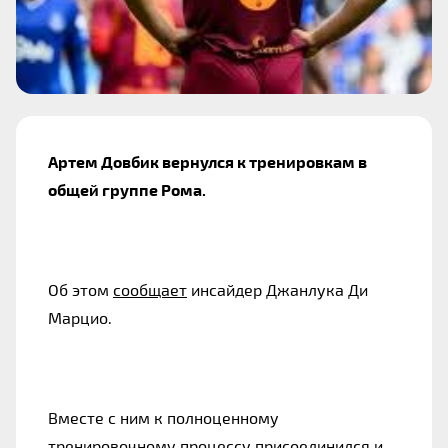
Артем Довбик вернулся к тренировкам в 
общей группе Рома.
Об этом 
сообщает
 инсайдер Джанлука Ди 
Марцио.
Вместе с ним к полноценному 
тренировочному процессу присоединился и 