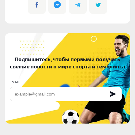
Подпишитесь, чтобы первыми получать
свежие новости о мире спорта и гемблинга
EMAIL