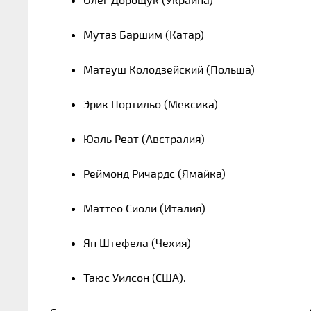
Мутаз Баршим (Катар)
Матеуш Колодзейский (Польша)
Эрик Портильо (Мексика)
Юаль Реат (Австралия)
Реймонд Ричардс (Ямайка)
Маттео Сиоли (Италия)
Ян Штефела (Чехия)
Таюс Уилсон (США).