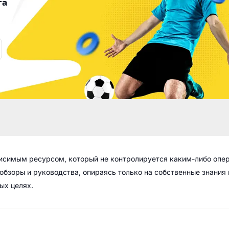
га
висимым ресурсом, который не контролируется каким-либо опе
обзоры и руководства, опираясь только на собственные знания
ых целях.