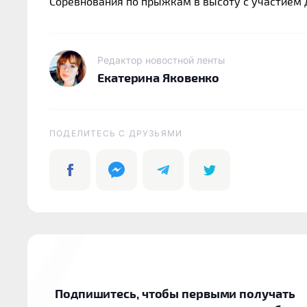
Соревнования по прыжкам в высоту с участием Д
Редактор новостной ленты
Екатерина Яковенко
ПОДЕЛИТЕСЬ C ДРУЗЬЯМИ
Подпишитесь, чтобы первыми получать