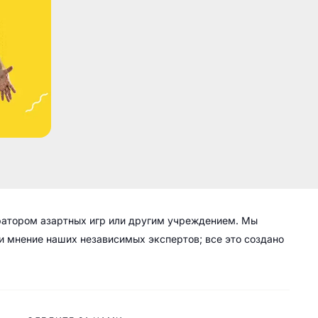
ратором азартных игр или другим учреждением. Мы
 и мнение наших независимых экспертов; все это создано