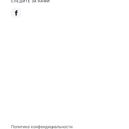
СЛЕДИТЕ ЗА НАМИ
Политика конфендициальности