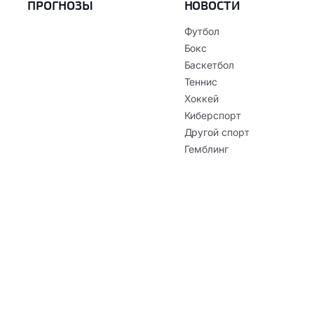
ПРОГНОЗЫ
НОВОСТИ
Футбол
Бокс
Баскетбол
Теннис
Хоккей
Киберспорт
Другой спорт
Гемблинг