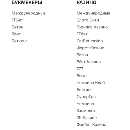
БУКМЕКЕРЫ
КАЗИНО
Международные
Международные
ГГБет
Слотс Сити
Бетон
Горилла Казино
Вбет
ГГбет
Беткинг
CatBet casino
Ферст Казино
Бетон
Вбет Казино
777
Вегас
Чемпион Клаб
Беткинг
СуперГра
Чемпион
Космолот
2К Казино
Фавбет Казино