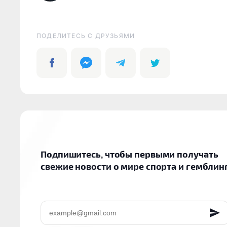
ПОДЕЛИТЕСЬ C ДРУЗЬЯМИ
Подпишитесь, чтобы первыми получать
свежие новости о мире спорта и гемблин
EMAIL