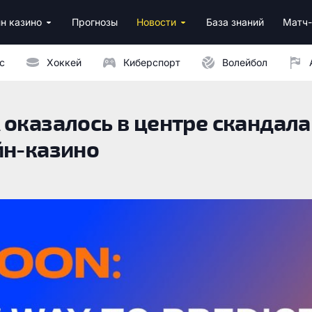
н казино
Прогнозы
Новости
База знаний
Матч-
ино
нусы за регистрацию
ным депозитом
с
Хоккей
Киберспорт
Волейбол
оказалось в центре скандала
йн-казино