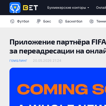
Букмекерские конторы
Онлай
Лицензионные букмекеры Украины
Лучшие провайдеры каз
Бездепозитные бо
Казино с минималь
Футбол
Бокс
Баскетбол
Тенни
Приложение партнёра FIFA 
за переадресации на онла
20.05.2026 21:24
ГЕМБЛИНГ