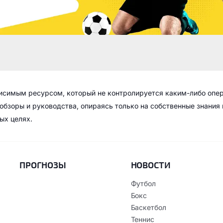
висимым ресурсом, который не контролируется каким-либо опе
обзоры и руководства, опираясь только на собственные знания
ых целях.
ПРОГНОЗЫ
НОВОСТИ
Футбол
Бокс
Баскетбол
Теннис