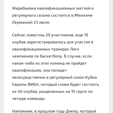
Жеребьевка квалификационных матчей и
регулярного сезона состоится в Мюнхене
(Германия) 23 июля.
Сейчас известны 29 участников, еще 19
клубов зарегистрировались для участия в
квалификационных турнирах Лиги
чемпионов по баскетболу. В случае, если
какая-либо из этих команд не пройдет
квалификацию, она попадет
непосредственно в регулярный сезон Кубка
Европы ФИБА, который снова будет состоять
из 40 клубов, разделенных на 10 групп по
четыре команды.
Напомним, в прошлом году Днепр, который