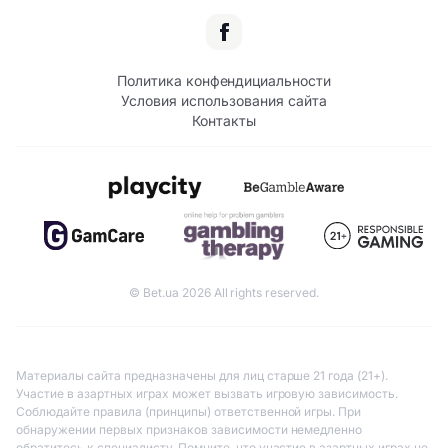
Политика конфендициальности
Условия использования сайта
Контакты
© Bet.ua 2026 All rights reserved.
Материалы сайта предназначены для лиц старше 21 года (21+).
Участие в азартных играх может вызвать игровую зависимость.
Соблюдайте правила (принципы) ответственной игры. При
обнаружении первых признаков зависимости немедленно
обратитесь к специалисту. Помните, что участие в азартных играх не