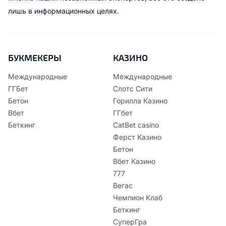
лишь в информационных целях.
БУКМЕКЕРЫ
КАЗИНО
Международные
Международные
ГГБет
Слотс Сити
Бетон
Горилла Казино
Вбет
ГГбет
Беткинг
CatBet casino
Ферст Казино
Бетон
Вбет Казино
777
Вегас
Чемпион Клаб
Беткинг
СуперГра