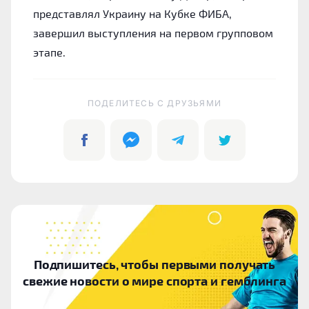
представлял Украину на Кубке ФИБА,
завершил выступления на первом групповом
этапе.
ПОДЕЛИТЕСЬ C ДРУЗЬЯМИ
Подпишитесь, чтобы первыми получать
свежие новости о мире спорта и гемблинга