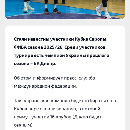
Стали известны участники Кубка Европы
ФИБА сезона 2025/26. Среди участников
турнира есть чемпион Украины прошлого
сезона – БК Днепр.
Об этом информирует пресс-служба
международной федерации.
Так, украинская команда будет отбираться на
Кубок через квалификацию, в которой
примут участие 16 клубов (Днепр будет
сеяным).