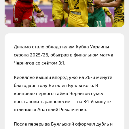
Динамо стало обладателем Кубка Украины
сезона 2025/26, обыграв в финальном матче
Чернигов со счётом 3:1.
Киевляне вышли вперёд уже на 26-й минуте
благодаря голу Виталия Буяльского. В
концовке первого тайма Чернигов сумел
восстановить равновесие — на 34-й минуте
отличился Анатолий Романченко.
После перерыва Буяльский оформил дубль и