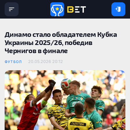
Динамо стало обладателем Кубка
Украины 2025/26, победив
Чернигов в финале
20.05.2026 20:12
ФУТБОЛ