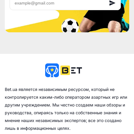
Bet.ua является независимым ресурсом, который не
контролируется каким-либо оператором азартных игр или
другим учреждением. Мы честно создаем наши обзоры и
руководства, опираясь только на собственные знания и
мнение наших независимых экспертов; все это создано
лишь в информационных целях.