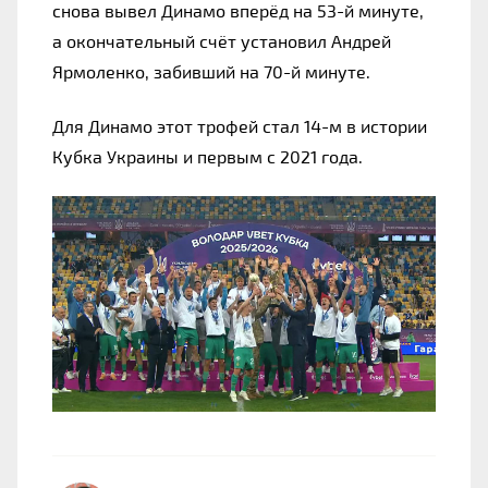
снова вывел Динамо вперёд на 53-й минуте,
а окончательный счёт установил Андрей
Ярмоленко, забивший на 70-й минуте.
Для Динамо этот трофей стал 14-м в истории
Кубка Украины и первым с 2021 года.