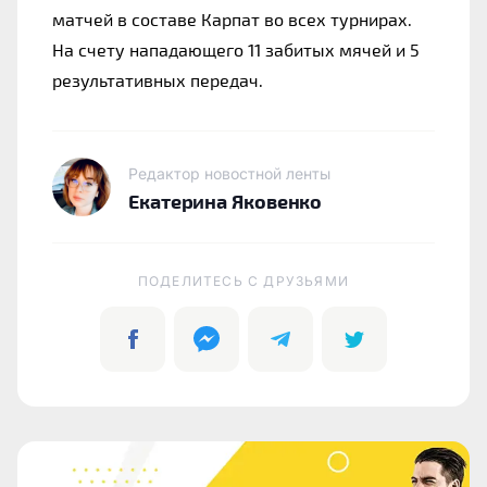
матчей в составе Карпат во всех турнирах. 
На счету нападающего 11 забитых мячей и 5 
результативных передач.
Редактор новостной ленты
Екатерина Яковенко
ПОДЕЛИТЕСЬ C ДРУЗЬЯМИ