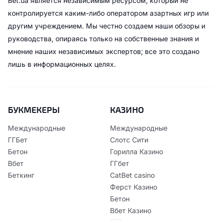
Bet.ua является независимым ресурсом, который не
контролируется каким-либо оператором азартных игр или
другим учреждением. Мы честно создаем наши обзоры и
руководства, опираясь только на собственные знания и
мнение наших независимых экспертов; все это создано
лишь в информационных целях.
БУКМЕКЕРЫ
КАЗИНО
Международные
Международные
ГГБет
Слотс Сити
Бетон
Горилла Казино
Вбет
ГГбет
Беткинг
CatBet casino
Ферст Казино
Бетон
Вбет Казино