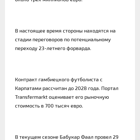
В настоящее время стороны находятся на 
стадии переговоров по потенциальному 
переходу 23-летнего форварда.
Контракт гамбиецкого футболиста с 
Карпатами рассчитан до 2028 года. Портал 
Transfermarkt оценивает его рыночную 
стоимость в 700 тысяч евро.
В текущем сезоне Бабукар Фаал провел 29 