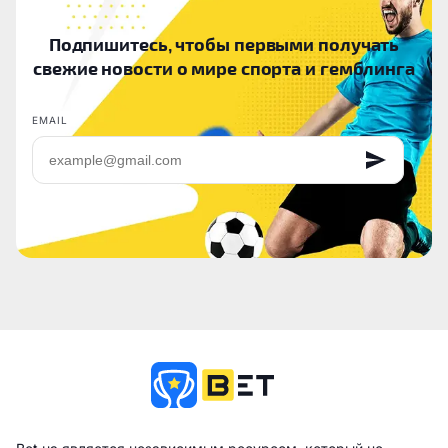
Подпишитесь, чтобы первыми получать
свежие новости о мире спорта и гемблинга
EMAIL