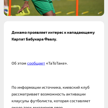
Динамо проявляет интерес к нападающему 
Карпат Бабукара Фаалу. 
Об этом 
сообщает
 «ТаТоТаке».
По информации источника, киевский клуб 
рассматривает возможность активации 
клаусулы футболиста, которая составляет 
около трех миллионов евро.