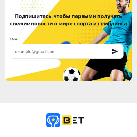
Подпишитесь, чтобы первыми получать
свежие новости о мире спорта и гемблинга
EMAIL