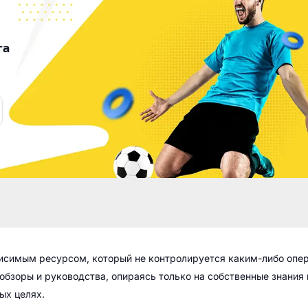
га
висимым ресурсом, который не контролируется каким-либо опе
обзоры и руководства, опираясь только на собственные знания
ых целях.