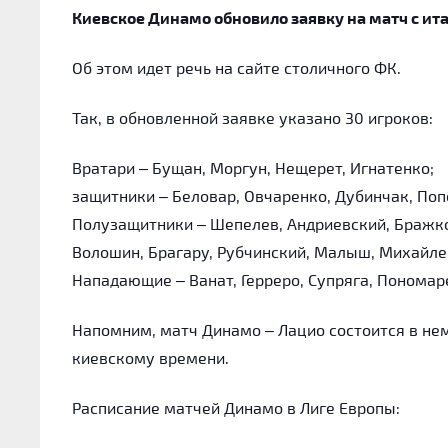
Киевское Динамо обновило заявку на матч с ит
Об этом идет речь на сайте столичного ФК.
Так, в обновленной заявке указано 30 игроков:
Вратари – Бущан, Моргун, Нещерет, Игнатенко;
защитники – Беловар, Овчаренко, Дубинчак, Попо
Полузащитники – Шепелев, Андриевский, Бражко
Волошин, Брагару, Рубчинский, Малыш, Михайле
Нападающие – Ванат, Герреро, Супряга, Пономар
Напомним, матч Динамо – Лацио состоится в не
киевскому времени.
Расписание матчей Динамо в Лиге Европы: