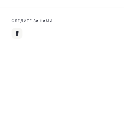
СЛЕДИТЕ ЗА НАМИ