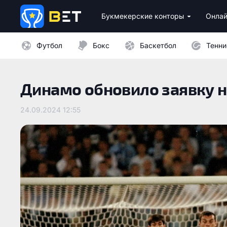
Букмекерские конторы
Онлай
Лицензионные букмекеры Украины
Лучшие провайдеры каз
Бездепозитные бо
Казино с минималь
Футбол
Бокс
Баскетбол
Тенни
Динамо обновило заявку н
24.09.2024 12:55