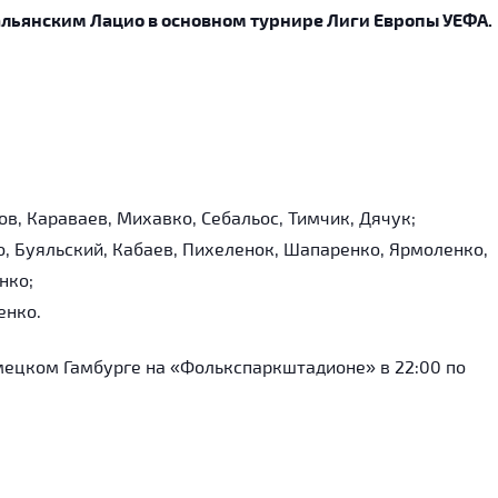
альянским Лацио в основном турнире Лиги Европы УЕФА.
в, Караваев, Михавко, Себальос, Тимчик, Дячук;
, Буяльский, Кабаев, Пихеленок, Шапаренко, Ярмоленко,
нко;
енко.
мецком Гамбурге на «Фолькспаркштадионе» в 22:00 по