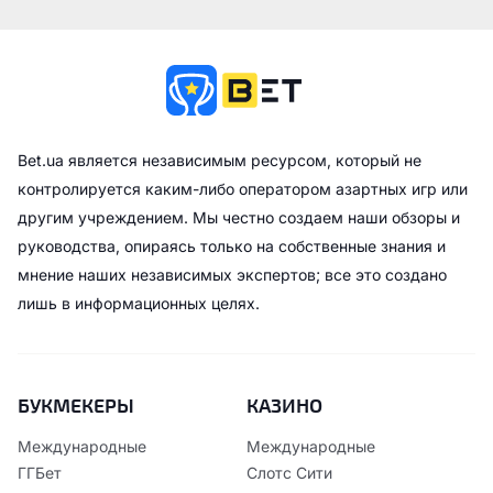
Bet.ua является независимым ресурсом, который не
контролируется каким-либо оператором азартных игр или
другим учреждением. Мы честно создаем наши обзоры и
руководства, опираясь только на собственные знания и
мнение наших независимых экспертов; все это создано
лишь в информационных целях.
БУКМЕКЕРЫ
КАЗИНО
Международные
Международные
ГГБет
Слотс Сити