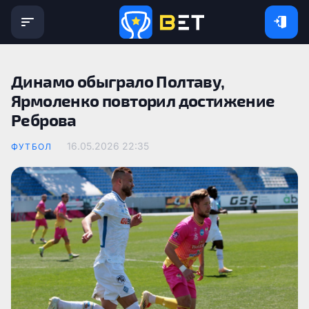
Динамо обыграло Полтаву,
Ярмоленко повторил достижение
Реброва
16.05.2026 22:35
ФУТБОЛ