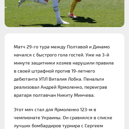
Матч 29-го тура между Полтавой и Динамо
начался с быстрого гола гостей. Уже на 3-й
минуте защитники хозяев нарушили правила
в своей штрафной против 19-летнего
дебютанта УПЛ Виталия Лобка. Пенальти
реализовал Андрей Ярмоленко, переиграв
вратаря полтавчан Никиту Минчева.
Этот мяч стал для Ярмоленко 123-м в
чемпионате Украины. Он сравнялся в списке
лучших бомбардиров турнира с Сергеем