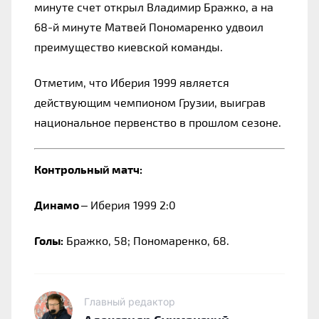
минуте счет открыл Владимир Бражко, а на
68-й минуте Матвей Пономаренко удвоил
преимущество киевской команды.
Отметим, что Иберия 1999 является
действующим чемпионом Грузии, выиграв
национальное первенство в прошлом сезоне.
Контрольный матч:
Динамо
– Иберия 1999 2:0
Голы:
Бражко, 58; Пономаренко, 68.
Главный редактор