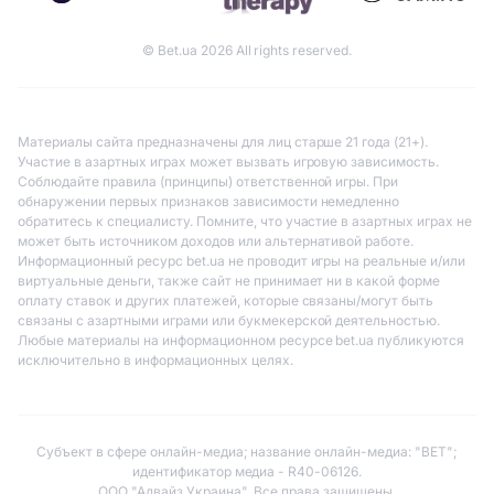
© Bet.ua 2026 All rights reserved.
Материалы сайта предназначены для лиц старше 21 года (21+).
Участие в азартных играх может вызвать игровую зависимость.
Соблюдайте правила (принципы) ответственной игры. При
обнаружении первых признаков зависимости немедленно
обратитесь к специалисту. Помните, что участие в азартных играх не
может быть источником доходов или альтернативой работе.
Информационный ресурс bet.ua не проводит игры на реальные и/или
виртуальные деньги, также сайт не принимает ни в какой форме
оплату ставок и других платежей, которые связаны/могут быть
связаны с азартными играми или букмекерской деятельностью.
Любые материалы на информационном ресурсе bet.ua публикуются
исключительно в информационных целях.
Субъект в сфере онлайн-медиа; название онлайн-медиа: "BET";
идентификатор медиа - R40-06126.
ООО "Адвайз Украина". Все права защищены.