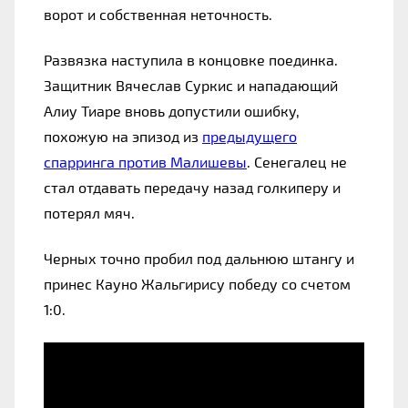
ворот и собственная неточность.
Развязка наступила в концовке поединка.
Защитник Вячеслав Суркис и нападающий
Алиу Тиаре вновь допустили ошибку,
похожую на эпизод из
предыдущего
спарринга против Малишевы
. Сенегалец не
стал отдавать передачу назад голкиперу и
потерял мяч.
Черных точно пробил под дальнюю штангу и
принес Кауно Жальгирису победу со счетом
1:0.