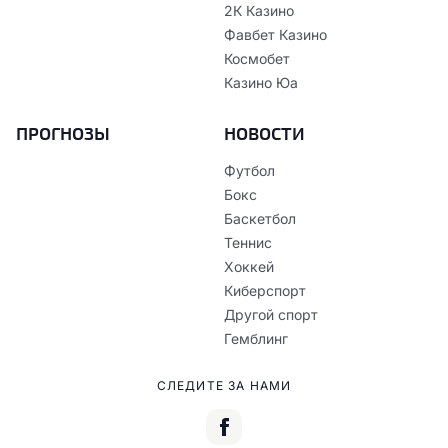
2К Казино
Фавбет Казино
Космобет
Казино Юа
ПРОГНОЗЫ
НОВОСТИ
Футбол
Бокс
Баскетбол
Теннис
Хоккей
Киберспорт
Другой спорт
Гемблинг
СЛЕДИТЕ ЗА НАМИ