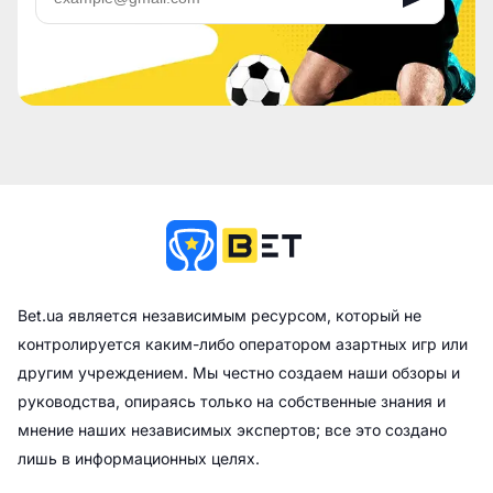
Bet.ua является независимым ресурсом, который не
контролируется каким-либо оператором азартных игр или
другим учреждением. Мы честно создаем наши обзоры и
руководства, опираясь только на собственные знания и
мнение наших независимых экспертов; все это создано
лишь в информационных целях.