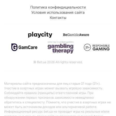
Политика конфендициальности
Условия использования сайта
Контакты
© Bet.ua 2026 All rights reserved.
Материалы сайта предназначены для лиц старше 21 года (21+).
Участие в азартных играх может вызвать игровую зависимость.
Соблюдайте правила (принципы) ответственной игры. При
обнаружении первых признаков зависимости немедленно
обратитесь к специалисту. Помните, что участие в азартных играх не
может быть источником доходов или альтернативой работе.
Информационный ресурс bet.ua не проводит игры на реальные и/или