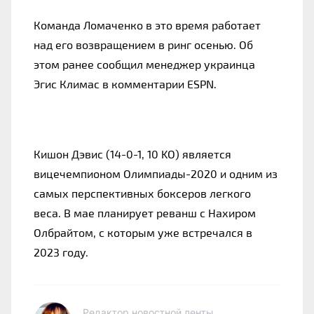
Команда Ломаченко в это время работает 
над его возвращением в ринг осенью. Об 
этом ранее сообщил менеджер украинца 
Эгис Климас в комментарии ESPN.
Кишон Дэвис (14-0-1, 10 KO) является 
вицечемпионом Олимпиады-2020 и одним из 
самых перспективных боксеров легкого 
веса. В мае планирует реванш с Нахиром 
Олбрайтом, с которым уже встречался в 
2023 году.
Редактор новостной ленты