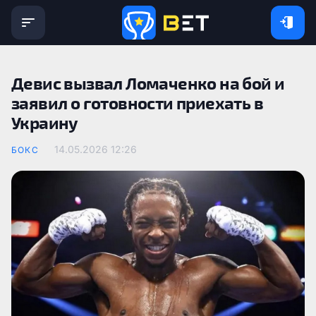
Девис вызвал Ломаченко на бой и
заявил о готовности приехать в
Украину
14.05.2026 12:26
БОКС