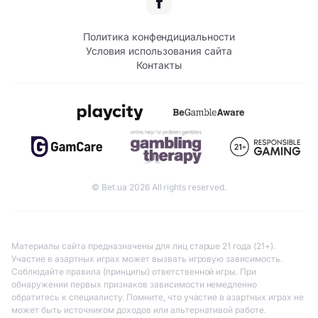
Политика конфендициальности
Условия использования сайта
Контакты
© Bet.ua 2026 All rights reserved.
Материалы сайта предназначены для лиц старше 21 года (21+).
Участие в азартных играх может вызвать игровую зависимость.
Соблюдайте правила (принципы) ответственной игры. При
обнаружении первых признаков зависимости немедленно
обратитесь к специалисту. Помните, что участие в азартных играх не
может быть источником доходов или альтернативой работе.