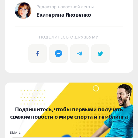
Редактор новостной ленты
Екатерина Яковенко
ПОДЕЛИТЕСЬ C ДРУЗЬЯМИ
Подпишитесь, чтобы первыми получать
свежие новости о мире спорта и гемблинга
EMAIL