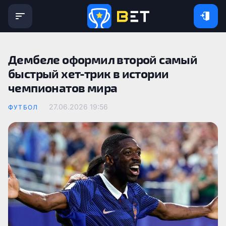
Дембеле оформил второй самый
быстрый хет-трик в истории
чемпионатов мира
27.06.2026 19:56
ФУТБОЛ