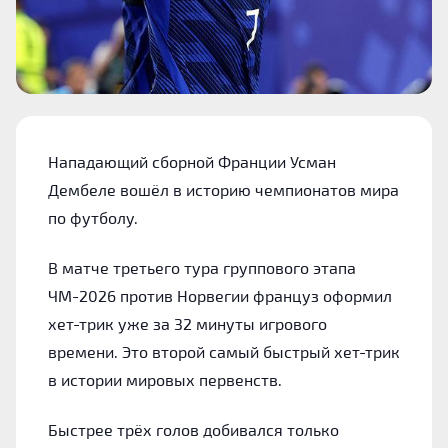
Нападающий сборной Франции Усман
Дембеле вошёл в историю чемпионатов мира
по футболу.
В матче третьего тура группового этапа
ЧМ-2026 против Норвегии француз оформил
хет-трик уже за 32 минуты игрового
времени. Это второй самый быстрый хет-трик
в истории мировых первенств.
Быстрее трёх голов добивался только