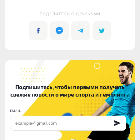
ПОДЕЛИТЕСЬ C ДРУЗЬЯМИ
Подпишитесь, чтобы первыми получать
свежие новости о мире спорта и гемблинга
EMAIL