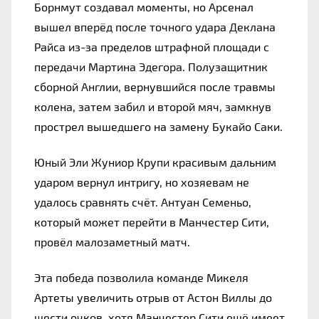
Борнмут создавал моменты, но Арсенал
вышел вперёд после точного удара Деклана
Райса из-за пределов штрафной площади с
передачи Мартина Эдегора. Полузащитник
сборной Англии, вернувшийся после травмы
колена, затем забил и второй мяч, замкнув
прострел вышедшего на замену Букайо Саки.
Юный Эли Жуниор Крупи красивым дальним
ударом вернул интригу, но хозяевам не
удалось сравнять счёт. Антуан Семеньо,
который может перейти в Манчестер Сити,
провёл малозаметный матч.
Эта победа позволила команде Микеля
Артеты увеличить отрыв от Астон Виллы до
шести очков, хотя Манчестер Сити ещё имеет