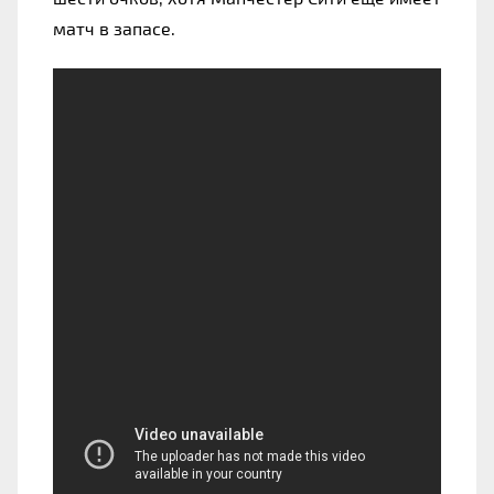
матч в запасе.