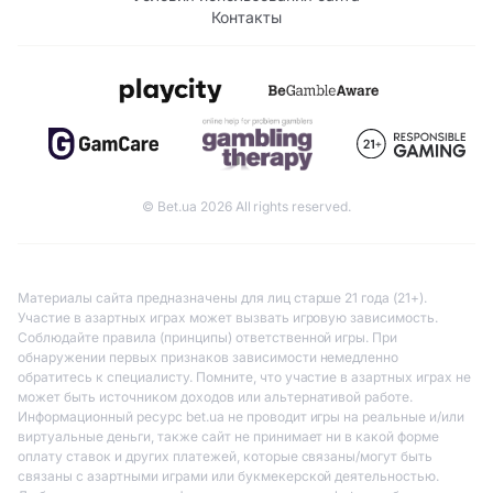
Контакты
© Bet.ua 2026 All rights reserved.
Материалы сайта предназначены для лиц старше 21 года (21+).
Участие в азартных играх может вызвать игровую зависимость.
Соблюдайте правила (принципы) ответственной игры. При
обнаружении первых признаков зависимости немедленно
обратитесь к специалисту. Помните, что участие в азартных играх не
может быть источником доходов или альтернативой работе.
Информационный ресурс bet.ua не проводит игры на реальные и/или
виртуальные деньги, также сайт не принимает ни в какой форме
оплату ставок и других платежей, которые связаны/могут быть
связаны с азартными играми или букмекерской деятельностью.