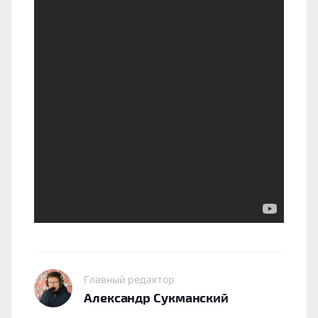
Главный редактор
Александр Сукманский