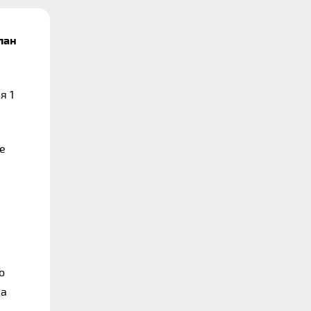
ан 
 1 
 
 
а 