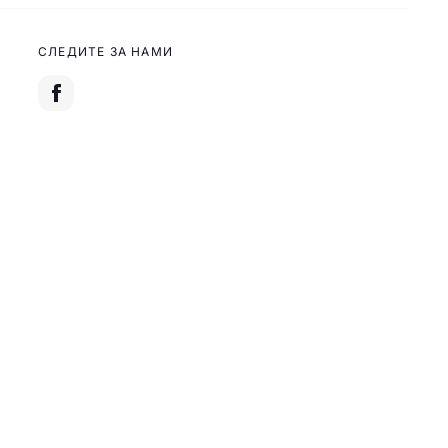
СЛЕДИТЕ ЗА НАМИ