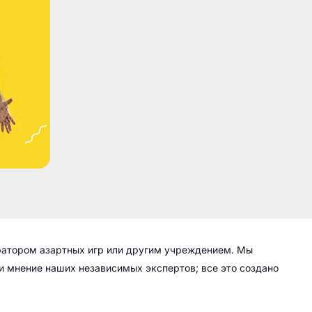
ратором азартных игр или другим учреждением. Мы
 и мнение наших независимых экспертов; все это создано