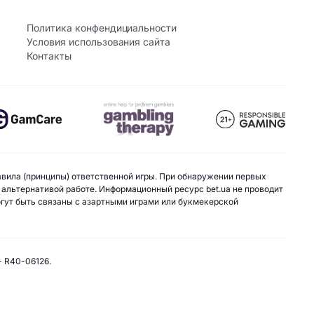
Политика конфендициальности
Условия использования сайта
Контакты
авила (принципы) ответственной игры. При обнаружении первых
 альтернативой работе. Информационный ресурс bet.ua не проводит
могут быть связаны с азартными играми или букмекерской
- R40-06126.