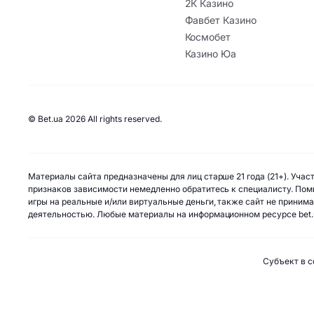
2К Казино
Фавбет Казино
Космобет
Казино Юа
© Bet.ua 2026 All rights reserved.
Материалы сайта предназначены для лиц старше 21 года (21+). Уча
признаков зависимости немедленно обратитесь к специалисту. Помн
игры на реальные и/или виртуальные деньги, также сайт не приним
деятельностью. Любые материалы на информационном ресурсе bet.
Субъект в с