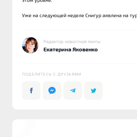
Уже на следующей неделе Снигур аявлена ​​на т
Редактор новостной ленты
Екатерина Яковенко
ПОДЕЛИТЕСЬ C ДРУЗЬЯМИ