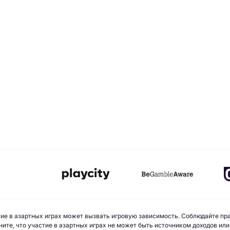
стие в азартных играх может вызвать игровую зависимость. Соблюдайте пр
ите, что участие в азартных играх не может быть источником доходов или