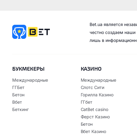
Bet.ua является неза
честно создаем наши 
лишь в информационн
БУКМЕКЕРЫ
КАЗИНО
Международные
Международные
ГГБет
Слотс Сити
Бетон
Горилла Казино
Вбет
ГГбет
Беткинг
CatBet casino
Ферст Казино
Бетон
Вбет Казино