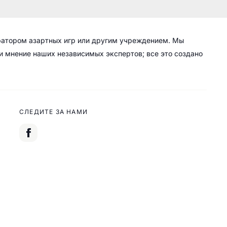
ратором азартных игр или другим учреждением. Мы
 и мнение наших независимых экспертов; все это создано
СЛЕДИТЕ ЗА НАМИ