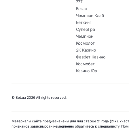
777
Вегас
Чемпион Клаб
Беткинг
СуперГра
Чемпион
Космолот
2К Казино
Фавбет Казино
Космобет
Казино Юа
© Bet.ua 2026 All rights reserved.
Материалы сайта предназначены для лиц старше 21 года (21+). Уча
признаков зависимости немедленно обратитесь к специалисту. Помн