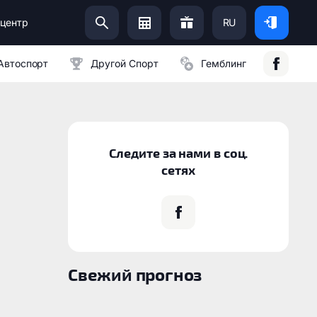
центр
RU
Помоги Украинской Армии:
Автоспорт
Другой Спорт
Гемблинг
Следите за нами в соц.
сетях
Свежий прогноз