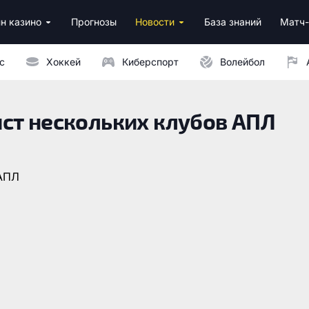
н казино
Прогнозы
Новости
База знаний
Матч-
ино
нусы за регистрацию
ным депозитом
с
Хоккей
Киберспорт
Волейбол
ст нескольких клубов АПЛ