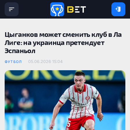
Цыганков может сменить клуб в Ла
Лиге: на украинца претендует
Эспаньол
05.06.2026 15:04
ФУТБОЛ