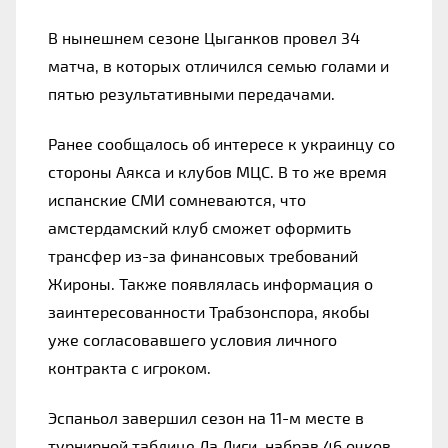
В нынешнем сезоне Цыганков провел 34 
матча, в которых отличился семью голами и 
пятью результативными передачами.
Ранее сообщалось об интересе к украинцу со 
стороны Аякса и клубов МЦС. В то же время 
испанские СМИ сомневаются, что 
амстердамский клуб сможет оформить 
трансфер из-за финансовых требований 
Жироны. Также появлялась информация о 
заинтересованности Трабзонспора, якобы 
уже согласовавшего условия личного 
контракта с игроком.
Эспаньол завершил сезон на 11-м месте в 
турнирной таблице Ла Лиги, набрав 46 очков.