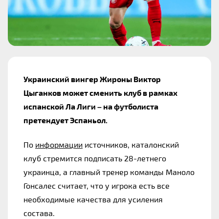
Украинский вингер Жироны Виктор 
Цыганков может сменить клуб в рамках 
испанской Ла Лиги – на футболиста 
претендует Эспаньол.
По 
информации
 источников, каталонский 
клуб стремится подписать 28-летнего 
украинца, а главный тренер команды Маноло 
Гонсалес считает, что у игрока есть все 
необходимые качества для усиления 
состава.