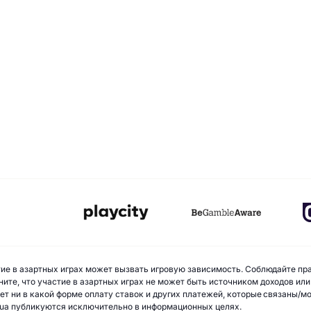
стие в азартных играх может вызвать игровую зависимость. Соблюдайте пр
ите, что участие в азартных играх не может быть источником доходов или
ает ни в какой форме оплату ставок и других платежей, которые связаны/
ua публикуются исключительно в информационных целях.