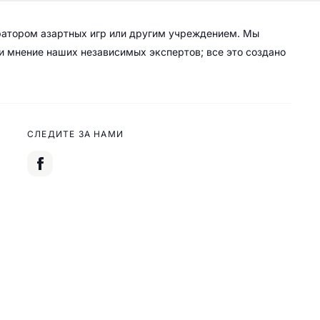
ратором азартных игр или другим учреждением. Мы
 и мнение наших независимых экспертов; все это создано
СЛЕДИТЕ ЗА НАМИ