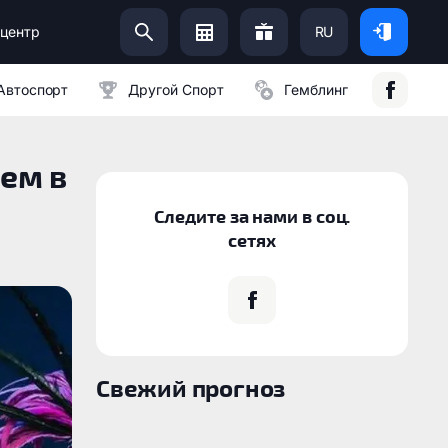
центр
RU
Помоги Украинской Армии:
Автоспорт
Другой Спорт
Гемблинг
ем в
Следите за нами в соц.
сетях
Свежий прогноз