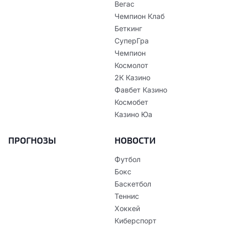
Вегас
Чемпион Клаб
Беткинг
СуперГра
Чемпион
Космолот
2К Казино
Фавбет Казино
Космобет
Казино Юа
ПРОГНОЗЫ
НОВОСТИ
Футбол
Бокс
Баскетбол
Теннис
Хоккей
Киберспорт