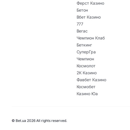
Ферст Казино
Бетон
Вбет Казино
777
Вегас
Чемпион Клаб
Беткинг
СуперГра
Чемпион
Космолот
2К Казино
Фавбет Казино
Космобет
Казино Юа
© Bet.ua 2026 All rights reserved.