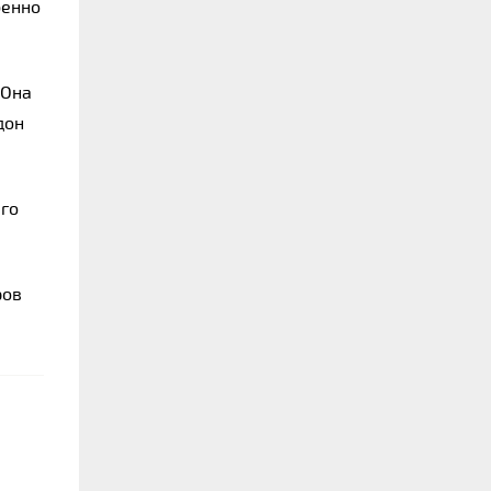
енно 
Она 
он 
го 
ов 