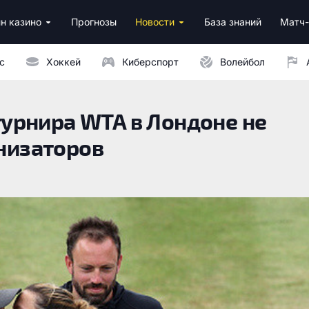
н казино
Прогнозы
Новости
База знаний
Матч-
ино
нусы за регистрацию
ным депозитом
с
Хоккей
Киберспорт
Волейбол
урнира WTA в Лондоне не
анизаторов