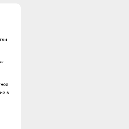
ки 
х 
ное 
е в 
 