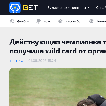
Букмекерские конторы
Онлай
Лицензионные букмекеры Украины
Лучшие провайдеры каз
Бездепозитные бо
Казино с минималь
Футбол
Бокс
Баскетбол
Тенни
Действующая чемпионка т
получила wild card от орг
01.06.2026 15:24
ТЕННИС