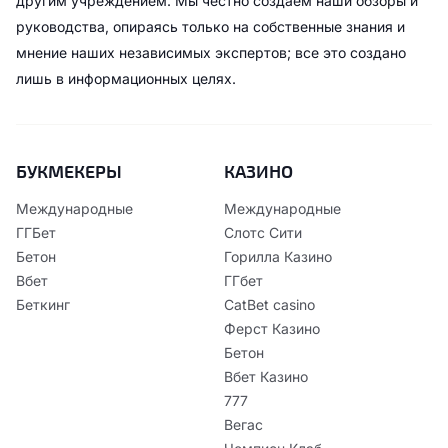
другим учреждением. Мы честно создаем наши обзоры и
руководства, опираясь только на собственные знания и
мнение наших независимых экспертов; все это создано
лишь в информационных целях.
БУКМЕКЕРЫ
КАЗИНО
Международные
Международные
ГГБет
Слотс Сити
Бетон
Горилла Казино
Вбет
ГГбет
Беткинг
CatBet casino
Ферст Казино
Бетон
Вбет Казино
777
Вегас