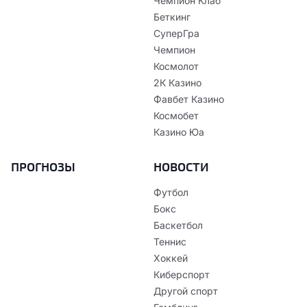
Чемпион Клаб
Беткинг
СуперГра
Чемпион
Космолот
2К Казино
Фавбет Казино
Космобет
Казино Юа
ПРОГНОЗЫ
НОВОСТИ
Футбол
Бокс
Баскетбол
Теннис
Хоккей
Киберспорт
Другой спорт