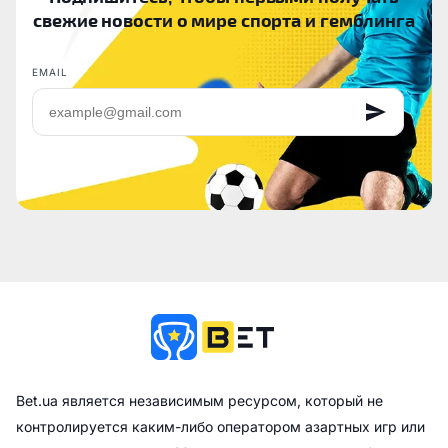
свежие новости о мире спорта и гемблинга
EMAIL
Bet.ua является независимым ресурсом, который не
контролируется каким-либо оператором азартных игр или