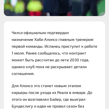
Челси
официально подтвердил
назначение
Хаби Алонсо
главным тренером
первой команды. Испанец приступит к работе
1 июля. Ранее сообщалось, что контракт
может быть рассчитан до лета 2030 года,
однако клуб пока не раскрывает детали
соглашения.
Для Алонсо это станет новым этапом
карьеры после ухода из
Реала
в январе. До
этого он возглавлял
Байер
, где выиграл
Бундеслигу и едва не провел сезон без