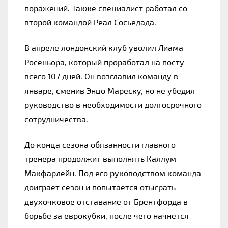
поражений. Также специалист работал со
второй командой
Реал Сосьедада
.
В апреле лондонский клуб уволил
Лиама
Росеньора
, который проработал на посту
всего 107 дней. Он возглавил команду в
январе, сменив
Энцо Мареску
, но не убедил
руководство в необходимости долгосрочного
сотрудничества.
До конца сезона обязанности главного
тренера продолжит выполнять
Каллум
Макфарлейн
. Под его руководством команда
доиграет сезон и попытается отыграть
двухочковое отставание от
Брентфорда
в
борьбе за еврокубки, после чего начнется