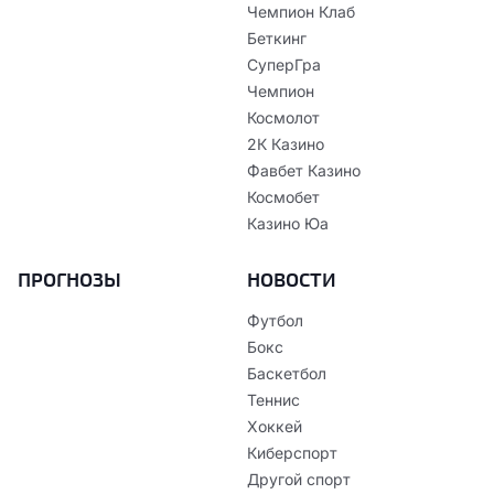
Чемпион Клаб
Беткинг
СуперГра
Чемпион
Космолот
2К Казино
Фавбет Казино
Космобет
Казино Юа
ПРОГНОЗЫ
НОВОСТИ
Футбол
Бокс
Баскетбол
Теннис
Хоккей
Киберспорт
Другой спорт