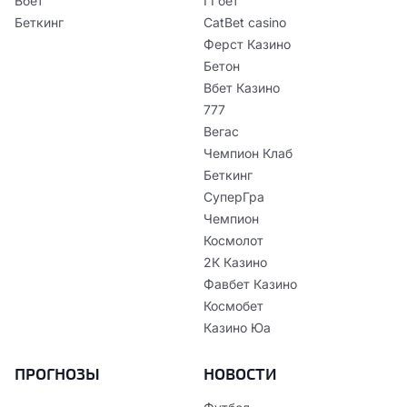
Вбет
ГГбет
Беткинг
CatBet casino
Ферст Казино
Бетон
Вбет Казино
777
Вегас
Чемпион Клаб
Беткинг
СуперГра
Чемпион
Космолот
2К Казино
Фавбет Казино
Космобет
Казино Юа
ПРОГНОЗЫ
НОВОСТИ