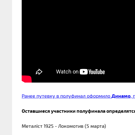
Ранее путевку в полуфинал оформило
Динамо
,
Оставшиеся участники полуфинала определятся
Металіст 1925
-
Локомотив
(5 марта)