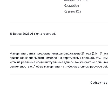
Космобет
Казино Юа
© Bet.ua 2026 All rights reserved.
Материалы сайта предназначены для лиц старше 21 года (21+). Уча
признаков зависимости немедленно обратитесь к специалисту. Помн
игры на реальные и/или виртуальные деньги, также сайт не приним
деятельностью. Любые материалы на информационном ресурсе bet.
Субъект в с