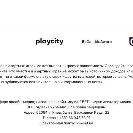
стие в азартных играх может вызвать игровую зависимость. Соблюдайте пр
ите, что участие в азартных играх не может быть источником доходов или
ает ни в какой форме оплату ставок и других платежей, которые связаны/
ua публикуются исключительно в информационных целях.
фере онлайн-медиа; название онлайн-медиа: "BET"; идентификатор медиа 
ООО "Адвайз Украина". Все права защищены.
Адрес: 02094, г. Киев, бульв. Верховной Рады, 22
Телефон: +380 66 048 73 97
Электронная почта:
pr@bet.ua