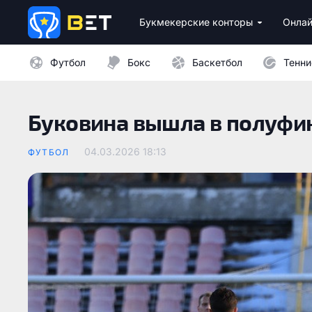
Букмекерские конторы
Онлай
Лицензионные букмекеры Украины
Лучшие провайдеры каз
Бездепозитные бо
Казино с минималь
Футбол
Бокс
Баскетбол
Тенни
Буковина вышла в полуфи
04.03.2026 18:13
ФУТБОЛ