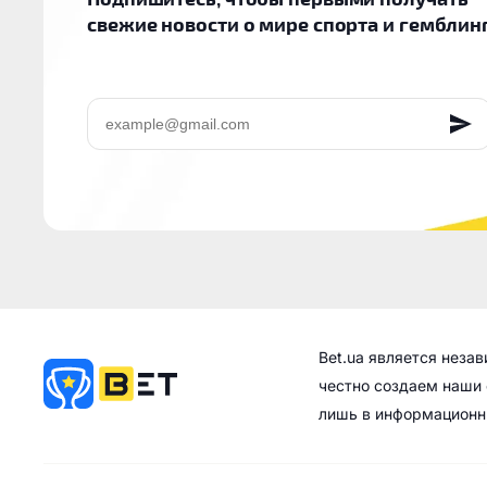
свежие новости о мире спорта и гемблин
EMAIL
Bet.ua является неза
честно создаем наши 
лишь в информационн