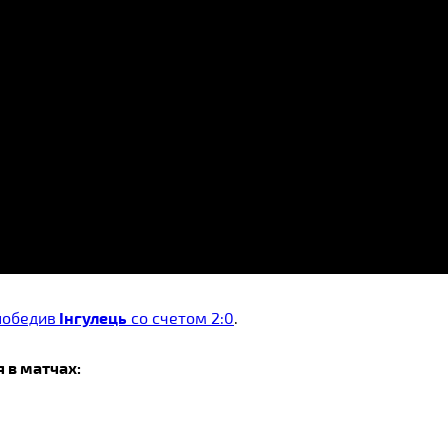
 победив
Інгулець
со счетом 2:0
.
 в матчах: