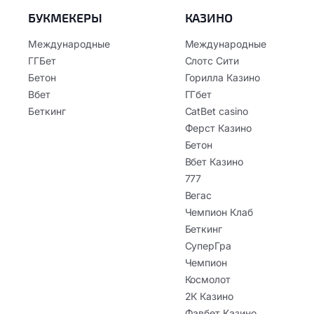
БУКМЕКЕРЫ
КАЗИНО
Международные
Международные
ГГБет
Слотс Сити
Бетон
Горилла Казино
Вбет
ГГбет
Беткинг
CatBet casino
Ферст Казино
Бетон
Вбет Казино
777
Вегас
Чемпион Клаб
Беткинг
СуперГра
Чемпион
Космолот
2К Казино
Фавбет Казино