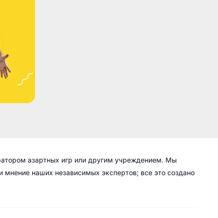
ратором азартных игр или другим учреждением. Мы
 и мнение наших независимых экспертов; все это создано