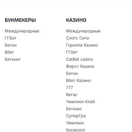
БУКМЕКЕРЫ
КАЗИНО
Международные
Международные
ГГБет
Слотс Сити
Бетон
Горилла Казино
Вбет
ГГбет
Беткинг
CatBet casino
Ферст Казино
Бетон
Вбет Казино
777
Вегас
Чемпион Клаб
Беткинг
СуперГра
Чемпион
Космолот