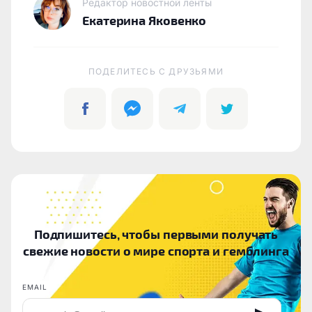
Редактор новостной ленты
Екатерина Яковенко
ПОДЕЛИТЕСЬ C ДРУЗЬЯМИ
Подпишитесь, чтобы первыми получать
свежие новости о мире спорта и гемблинга
EMAIL