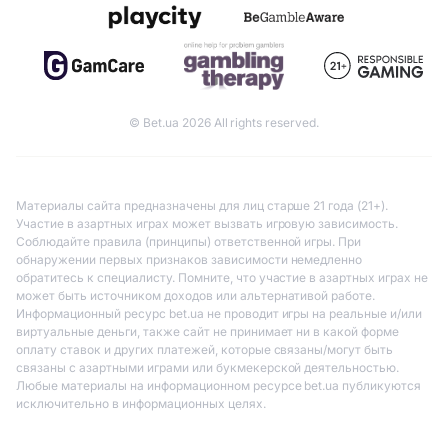
© Bet.ua 2026 All rights reserved.
Материалы сайта предназначены для лиц старше 21 года (21+).
Участие в азартных играх может вызвать игровую зависимость.
Соблюдайте правила (принципы) ответственной игры. При
обнаружении первых признаков зависимости немедленно
обратитесь к специалисту. Помните, что участие в азартных играх не
может быть источником доходов или альтернативой работе.
Информационный ресурс bet.ua не проводит игры на реальные и/или
виртуальные деньги, также сайт не принимает ни в какой форме
оплату ставок и других платежей, которые связаны/могут быть
связаны с азартными играми или букмекерской деятельностью.
Любые материалы на информационном ресурсе bet.ua публикуются
исключительно в информационных целях.