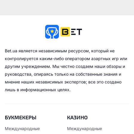
Bet.ua является независимым ресурсом, который не
контролируется каким-либо оператором азартных игр или
другим учреждением. Мы честно создаем наши обзоры и
руководства, опираясь только на собственные знания и
мнение наших независимых экспертов; все это создано
лишь в информационных целях.
БУКМЕКЕРЫ
КАЗИНО
Международные
Международные