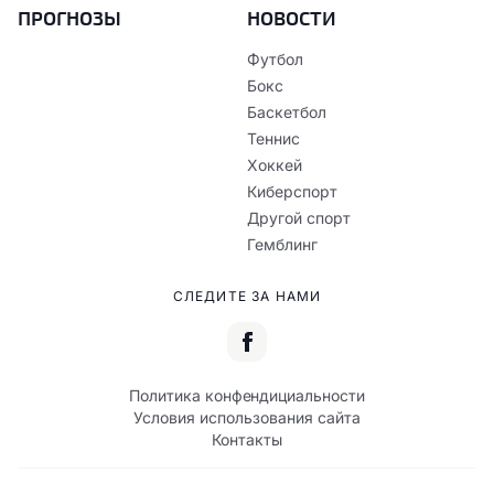
ПРОГНОЗЫ
НОВОСТИ
Футбол
Бокс
Баскетбол
Теннис
Хоккей
Киберспорт
Другой спорт
Гемблинг
СЛЕДИТЕ ЗА НАМИ
Политика конфендициальности
Условия использования сайта
Контакты