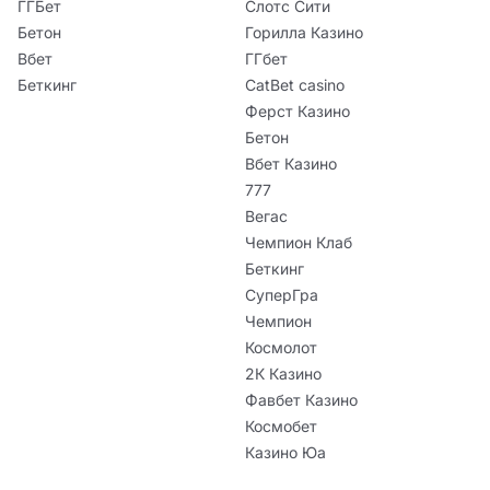
ГГБет
Слотс Сити
Бетон
Горилла Казино
Вбет
ГГбет
Беткинг
CatBet casino
Ферст Казино
Бетон
Вбет Казино
777
Вегас
Чемпион Клаб
Беткинг
СуперГра
Чемпион
Космолот
2К Казино
Фавбет Казино
Космобет
Казино Юа