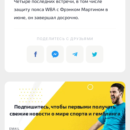
Четыре последних встречи, в том числе
защиту пояса WBA с Фрэнком Мартином в
июне, он завершал досрочно.
ПОДЕЛИТЕСЬ C ДРУЗЬЯМИ
Подпишитесь, чтобы первыми получать
свежие новости о мире спорта и гемблинга
EMAIL