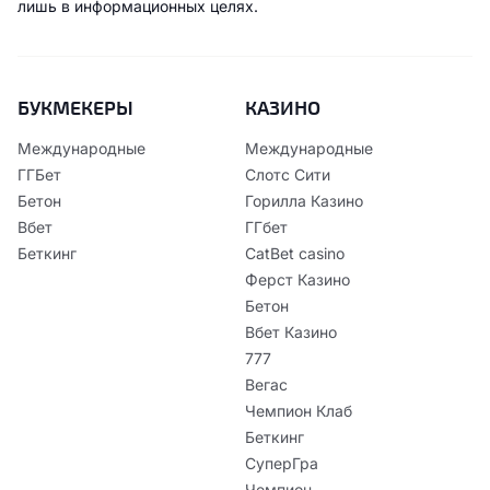
лишь в информационных целях.
БУКМЕКЕРЫ
КАЗИНО
Международные
Международные
ГГБет
Слотс Сити
Бетон
Горилла Казино
Вбет
ГГбет
Беткинг
CatBet casino
Ферст Казино
Бетон
Вбет Казино
777
Вегас
Чемпион Клаб
Беткинг
СуперГра
Чемпион