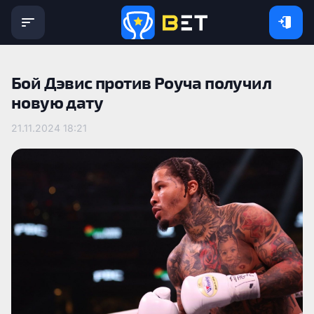
Бой Дэвис против Роуча получил
новую дату
21.11.2024 18:21