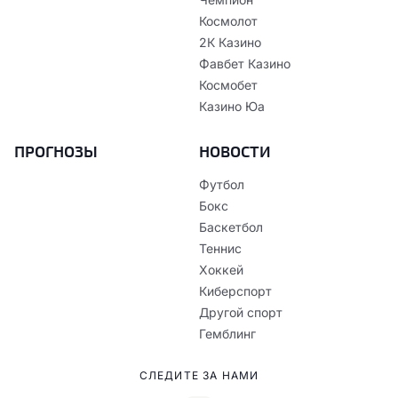
Космолот
2К Казино
Фавбет Казино
Космобет
Казино Юа
ПРОГНОЗЫ
НОВОСТИ
Футбол
Бокс
Баскетбол
Теннис
Хоккей
Киберспорт
Другой спорт
Гемблинг
СЛЕДИТЕ ЗА НАМИ