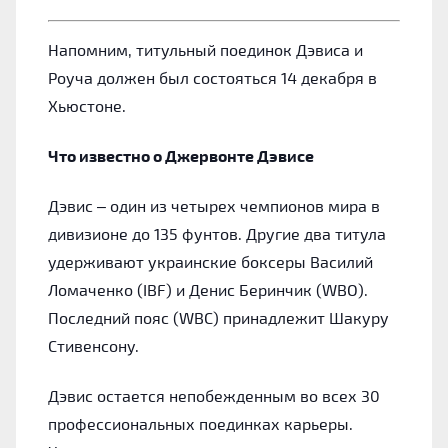
Напомним, титульный поединок Дэвиса и
Роуча должен был состояться 14 декабря в
Хьюстоне.
Что известно о Джервонте Дэвисе
Дэвис – один из четырех чемпионов мира в
дивизионе до 135 фунтов. Другие два титула
удерживают украинские боксеры Василий
Ломаченко (IBF) и Денис Беринчик (WBO).
Последний пояс (WBC) принадлежит Шакуру
Стивенсону.
Дэвис остается непобежденным во всех 30
профессиональных поединках карьеры.